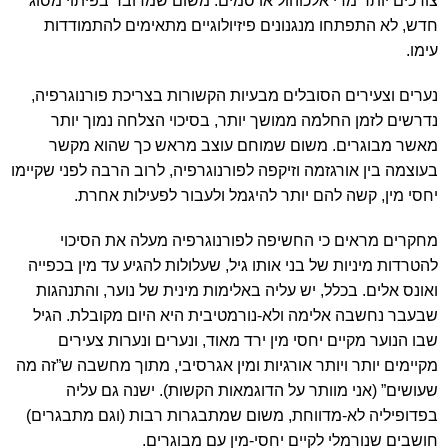
צורכים יותר מדי אלכוהול או סמים. משום שמדובר בפיתוי מסוג
חדש, לא התפתחו מנגנונים פיזיולוגיים מתאימים להתמודדות
עימו.
נערים וצעירים הסובלים מבעיות הקשורות בצריכת פורנוגרפיה,
נדרשים לזמן החלמה ממושך יותר, בסיכוי הצלחה נמוך יותר
מאשר מבוגרים. משום שמוחם עוצב מראש כך שהוא מקשר
בעוצמה בין אורגזמה וזיקפה לפורנוגרפיה, לרוב הרבה לפני שקיימו
יחסי מין, קשה להם יותר להיגמל ולעבור לפעילות אחרת.
מחקרים מראים כי החשיפה לפורנוגרפיה מעלה את הסיכוי
להטרדות מיניות של בני אותו גיל, שעלולות להגיע עד מין בכפייה
ואונס אלים. בכלל, יש עליה באלימות מינית של נוער, והתנהגות
שבעבר נחשבה אלימה ולא-נורמטיבית היא היום מקובלת. הגיל
שבו הנוער מקיים יחסי מין ירד מאוד, ונערים ונערות צעירים
מקיימים יותר ויותר אורגיות ומין אגרסיבי, מתוך מחשבה ש”זה מה
שעושים” (אני מוותר על הדוגמאות הקשות). ישנה גם עליה
בפדופיליה לא-מדווחת, משום שמתבגרות רבות (וגם מתבגרים)
חושבים שנורמלי לקיים יחסי-מין עם מבוגרים.