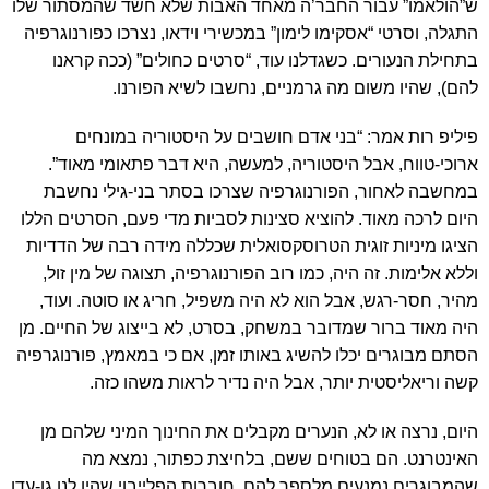
ש”הולאמו” עבור החבר’ה מאחד האבות שלא חשד שהמסתור שלו
התגלה, וסרטי “אסקימו לימון” במכשירי וידאו, נצרכו כפורנוגרפיה
בתחילת הנעורים. כשגדלנו עוד, “סרטים כחולים” (ככה קראנו
להם), שהיו משום מה גרמניים, נחשבו לשיא הפורנו.
פיליפ רות אמר: “בני אדם חושבים על היסטוריה במונחים
ארוכי-טווח, אבל היסטוריה, למעשה, היא דבר פתאומי מאוד”.
במחשבה לאחור, הפורנוגרפיה שצרכו בסתר בני-גילי נחשבת
היום לרכה מאוד. להוציא סצינות לסביות מדי פעם, הסרטים הללו
הציגו מיניות זוגית הטרוסקסואלית שכללה מידה רבה של הדדיות
וללא אלימות. זה היה, כמו רוב הפורנוגרפיה, תצוגה של מין זול,
מהיר, חסר-רגש, אבל הוא לא היה משפיל, חריג או סוטה. ועוד,
היה מאוד ברור שמדובר במשחק, בסרט, לא בייצוג של החיים. מן
הסתם מבוגרים יכלו להשיג באותו זמן, אם כי במאמץ, פורנוגרפיה
קשה וריאליסטית יותר, אבל היה נדיר לראות משהו כזה.
היום, נרצה או לא, הנערים מקבלים את החינוך המיני שלהם מן
האינטרנט. הם בטוחים ששם, בלחיצת כפתור, נמצא מה
שהמבוגרים נמנעים מלספר להם. חוברות הפלייבוי שהיו לנו גן-עדן