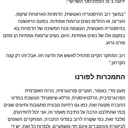
ידועה ב”גל הפמיניסטי השלישי”:
“במשך רוב ההיסטוריה האנושית, הדמויות הארוטיות שיקפו,
העריצו, או החליפו נשים ערומות אמתיות. בפעם הראשונה
בהיסטוריה האנושית, העוצמה וכוח המשיכה של הדמויות בא
במקום אלו של נשים אמתיות. היום, נשים ערומות אמתיות הן סתם
פורנו גרוע.
רוב המחקר הקיים מתחיל לאשש את הדעה הזו. אבל זהו רק קצה
הקרחון.”
התמכרות לפורנו
מעט מדי, כאמור, חוקרים פורנוגרפיה. הרוח האקדמית
הפרוגרסיבית, הרלטיוויסטית, וה”לא-שיפוטית” הנושבת במדעי
החברה מונעת זאת, כמו גם רתיעה טבעית מתגובות ותיוגים שונים
(כמי שהתלבט הרבה על כתיבת מאמר זה, אני יכול להזדהות).
מלבד זאת, כפי שקורה לרוב במדעי החברה, המחקרים חשופים
לביקורת וההסברים אינם חד-משמעיים. ולמרות כל זאת, יש די