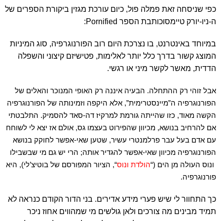
כפי שניסחה זאת פמלה פול, כיום עורכת מגזין ביקורת הספרים של
ה-ניו-יורק טיימסוכותבת הספר Pornified:
במיוחד באינטרנט, בו נצרכת היום רוב הפורנוגרפיה, סוג המיניות
המוצג קשור בדרך כלל יותר לאלימות, פטישיזם קיצוני והשפלה
הדדית, מאשר לקשר מיני או רגשי.
אבל זוהי רק ההתחלה. הבעיה איננה רק האופי המנוכר והאלים של
הפורנוגרפיה ה”מיינסטרימית”, אלא היקפה וזמינותה של הפורנוגרפיה
הקשה מאוד, כזו שהייתה גורמת למרקיז דה-סאד להסמיק. התלבטתי
אם להרחיב בנושא, מכיוון שהפירוט בעצמו גס, אולם אז יצא לי לשוחח
עם אדם בעל עבר פרלמנטרי עשיר, שטען שאי-אפשר לחוקק בנושא
הפורנוגרפיה מכיוון שאי-אפשר להגדיר אותה; הרי יש גם מי שבשבילו
ונוס העולה מן הים (“
הולדת ונוס
“, הציור המפורסם של בוטיצ’לי), היא
פורנוגרפיה.
כך התחוור לי שיש פערי מידע אדירים. בני הדור הקודם כנראה לא
תמיד מבינים מה צורכים ולאן גולשים מי שמהווים אחוז ניכר