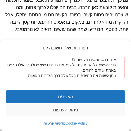
גם כך המתבגרים יצליחו לצרוך פורנוגרפיה. אבל, כאמור, הכמות
והאיכות קובעת כאן הרבה. בבית הם יוכלו לצרוך פחות, ומה
שיצרכו יהיה פחות קשה. בפורנו הקשה הם מן הסתם ייתקלו, אבל
זה יקרה מחוץ לחדרם, במקום בו אפקט ההתמכרות קטן הרבה
יותר. בנוסף, הם ידעו שמה שהם עושים ורואים לא נורמטיבי.
מה ההורים יכולים לעשות כדי למנוע את
הפרטיות שלך חשובה לנו
ההשפעות השליליות של פורנוגרפיה
אנחנו משתמשים בעוגיות 🍪
כדי לאפשר גלישה תקינה, לשפר את חוויית השימוש ולהבין אילו תכנים
העת גם דורשת מאיתנו לשנות לחלוטין את היחס ההורי לחינוך
באמת עוזרים להורים.
מיני. ילד שגדל בסביבת מלחמה, מלמדים אותו מגיל צעיר על
ניתן לשנות את ההעדפות בכל שלב דרך הגדרות העוגיות.
נפלים, מוקשים, תחמושת, רובים, חיילים, שוחות, מקלטים, וכו’.
מבחינה מינית, כל ילד גדל היום ב”אזור מלחמה”; כל התכנים
מאשר/ת
המיניים בעולם זמינים לו בלחיצת כפתור, והוא מתחיל לחפש
אותם בסביבות גיל 10.
ניהול העדפות
אז מה בדיוק צריך ויעיל להסביר לילדים ונערים? עלינו לפתח
לאזור האישי
Cookie Policy
מדיניות פרטיות
אסטרטגיה להתייחסות בוגרת ורצינית למין, שתהיה בגובה העיניים