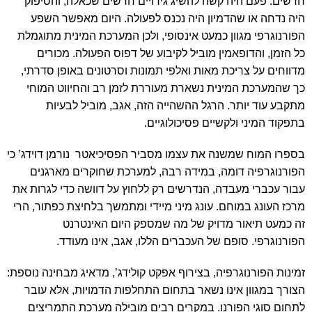
חדשים. פעם היה קשה להשיג גירויים חדשים שכאלה, והסיפוק
היה נדחה או שהדמיון היה נכנס לפעולה. היום מאפשר השפע
הפורנוגרפי מגוון כמעט אינסופי, ולכן המערכת המינית מתוגמלת
כל הזמן, והדופאמין מוביל לקיבוע של דפוס הפעולה. מכורים
מדווחים על צריכת מאות ואלפי תמונות וסרטונים באופן סדרתי,
כך שהמערכת המינית נשארת מעוררת לזמן רב והחיווט המוחי
מתקבע עוד יותר. הרגל ההשהייה הזה, אגב, מוביל לבעיות
בתפקוד המיני ולקשיים פסיכולוגיים.
בספרו המוח שמשנה את עצמו מסביר הפסיכיאטר נורמן דוידג’ כי
הפורנוגרפיה דומה, במידה רבה, למערכת שחוקרים מארגנים
עבור עכברי מעבדה, הנדרשים רק ללחוץ על דוושה כדי לגרות את
מרכז העונג במוחם. עונג מיני מיידי ומתמשך בלחיצת כפתור, הרי
זה כמעט תיאור מדויק של מה שמספק היום האינטרנט
הפורנוגרפי. סופם של העכברים הללו, אגב, אינו מעודד.
זמינות הפורנוגרפיה, בצירוף אפקט קולידג’, מדאיג מבחינה נוספת:
הצורך במגוון אינו נשאר בתחום התחלפות הדמויות, אלא עובר
לתחום סוגי הפורנו. במקרים רבים מובילה מערכת התמריצים