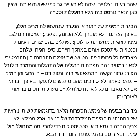
שהם רעים ונצלניים, שהם לא ראויים גם למי שעושה אותם, שאין
כאן הנאה נורמטיבית אלא התעללות וסטייה.
הבגרות המינית של הנער או הנערה שנחשפו לחומרים הללו,
באופן הצגתם הלא מובחן וללא הכוונה, נפגעת; תפיסותיהם לגבי
מיניות וזוגיות מתעוותת לחלוטין; נשתלים בהם יצרים, רעיונות
ופנטזיות שיתסכלו אותם במהלך חייהם; סיפי הגירוי שלהם
מאבדים כל פרופורציה; מטושטשת אצלם ההבחנה בין הנורמטיבי
ללא נורמטיבי; הם מפתחים הרגלים של התרגלות והתמכרות לזבל
הפורנוגרפי הקשה והתת-אנושי הזה; ותפקודם – הן הזוגי והן המיני
– נפגע. כאמור לעיל, רבים מהם מתקשים לתפקד באופן חברתי,
אם לא מאבדים כליל את היכולת לקיים מערכות יחסים בריאות
לאורך זמן.
מדובר בבעיה של ממש. הספרות מלאה בדוגמאות קשות ונוראיות
של ההתנהגות המינית המידרדרת של הנוער, אבל ממילא, לא
צריך הרבה דוגמאות או סטטיסטיקות כדי להבין מה מתחולל מול
עינינו, ובאיזו סביבה מתפתח היום הדור הבא.