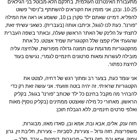
מתעבורת האינטרנט העולמית, בחלקם הלא-מבוטל בני הגילאים
10-25. ובכן, אני מזמין את הקוראים להשתתף ב”ניסוי” פשוט
להפליא. דמיינו שאתם ילד סקרן בן 10, ששמע או ראה את המילה
“פורנו”. כעת לכו לגוגל, וכיתבו אותה (בעברית). כשאני עשיתי זאת,
לחצתי על הלינק של האתר הראשון שעלה, ובאתר בשפה העברית
שהגעתי אליו קפצו שלל הקטגוריות שמיד אצטט. כל אחת
מהקטגוריות מודגמת עם תמונה גדולה מפורשת, שלחיצה עליה
מובילה לעשרות ומאות סרטונים חינמיים לגמרי, נגישים בעוד
לחיצת כפתור.
אני עומד כעת, בצער רב ומתוך רגש של דחיה, לצטט את
הקטגוריות שראיתי. זה יהיה בוטה וזוועתי. אני עושה זאת רק כדי
להבהיר מה מקבל בחינם כל ילד שכותב “פורנו” בגוגל, בקליק
הראשון. מאחורי כל מילה שאצטט ממתינים (בקליק נוסף) מאות
ואלפי סרטים חינמיים, ללא הגבלת תוכן:
חזה ענק, אלים, אבא ובת, אמא ובן, סאדו מאזו, מבוגרות,
משפריצות, חזה גדול – צעירות, לסביות – צעירות, חליבת זין, גרון
עמוק, אמא ובת, חזה גדול – מבוגרות, דומינות – עבד, חלב –