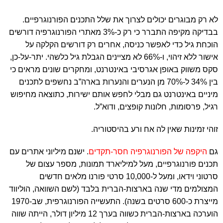
לא רק מבוגרים יכולים לצרוך את שלל התכנים הפורנוגרפיים.
בבדיקה מקיפה התברר כי רק כ-3% מאתרי הפורנוגרפיה דורשים
הוכחת גיל כדי לאפשר כניסה, אחרים רק דורשים הקלקה על
אישור ללא זיהוי, ו-66% לא מציינים הגבלת גיל כלשהי. יתר-על-כן,
סקס משווק באופן אגרסיבי באינטרנט, ומחקרים שונים מראים כי
בין 34% ל-70% מן הנערים והנערות בארה”ב נחשפים לתכנים
מיניים באינטרנט גם מבלי לחפש אותם ישירות, כתוצאה מחיפוש
רגיל, פרסומות, חלונות קופצים, ודוא”ל.
זוהי זמינות שאין לה אח ורע בהיסטוריה.
גם
היקפה של הפורנוגרפיה חסר-תקדים
. ישנם מיליוני אתרים עם
תכנים פורנוגרפיים, מעל למיליארד תמונות, מספר עצום של
סרטוני וידאו, ומעל ל-10,000 סרטי פורנו מלאים חדשים
המצולמים מדי שנה בארצות-הברית בלבד (לשם השוואה, הוליווד
מייצרת כ-600 סרטים בשנה). התעשייה הפורנוגרפית, שב-1970
הוערכה בארצות-הברית כשווה בערך 12 מיליון דולר, הייתה שווה