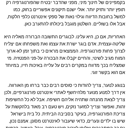
בקמפיינים של חינוך מיני, מפני שהדבר יבטיח שהפורנוגרפיה רק
תופץ יותר ותזיק יותר. אולי ישנם תיקונים אפשריים בחוק, כמו
למשל בחובות הדיווח וגילוי נאות של ספקי אינטרנט כלפי הלקוח,
אבל אלו בשוליים. השלטון מוגבל ביכולתו להתערב כאן.
האחריות, אם כן, היא עלינו. לבוגרים התשובה הברורה מאליה היא
שליטה-עצמית. אדם בוגר ישרת את עצמו ואת משפחתו אם יצליח
לצרוך פחות פורנוגרפיה. הממצאים מראים כי בתוך זמן לא-ארוך
המוח מגיב לשינוי, והחיים יקבלו את הבכורה על-פני הפנטזיה. מי
שמצליח בכך מדווח במקרים רבים על עלייה באיכות חייו, במיוחד
אם הוא בקשר זוגי.
בנוגע לנוער, צריך להודות כי סוסים רבים כבר ברחו מן האורווה.
אין דרך למנוע מנוער מלהיחשף לאתרי אינטרנט פורנוגרפיים, ולכן
צריך לצאת מהנחה שתהיה אליהם חשיפה. אבל לא כל החשיפות
זהות, ואפשר וצריך למזער נזקים, ויש טעם רב מאוד בלהקשות על
צריכת הפורנוגרפיה, בעיקר בסביבה הביתית. כל בית בישראל
שיש בו ילדים ונערים, כדאי שיעבור לאינטרנט מסונן. אמנם נכון,