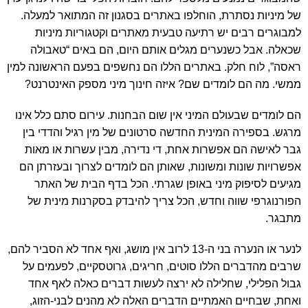
של מיניות נסתרת, הוחלפו באתרים בסגנון זה המתואר למעלה.
למבוגרים רבים יש רתיעה טבעית מאתרים וקטגוריות מיניות
שכאלה. אבל כשנערים מגלים אותם היום, הם באים “טאבולה
ראסה”, לוח חלק. באתרים הללו הם נחשפים בפעם הראשונה למין
ממשי. מה הם לומדים שם? איזה חינוך מיני מספק האינטרנט?
הם לומדים שבעולם המיני אין שום הבחנות. עירום סתם כלל אינו
מרגש. בספירה המינית החדשה סרטונים של מין רגיל והדדי בין
גבר לאישה הם אפשרות אחת, די נדירה, מבין עשרות או מאות
אפשרויות שונות ומשונות, שאותן הם לומדים לצרוך ובעזרתן הם
מגיעים לסיפוק מיני באופן שגרתי. הכל בדף הבית של האתר
הפורנוגרפי שווה וחדש, הכל צריך להיבדק בסקרנות מינית של
מתבגר.
לנער או הנערה בני ה-13 לרוב אין מושג, ואף אחד לא הסביר להם,
שרבים מהדברים הללו סוטים, חריגים, גרוטסקיים, לפעמים על
גבול הפלילי, שחלילה לא ירצה לעשות דברים כאלה לאף אחד
ואחת, שבחיים האמתיים הדברים האלה לא מהנים לבני-הזוג,