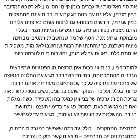
את סף האלימות של גברים בזמן קיום יחסי מין, לא רק כשהמדובר
במין מזדמן, אלא גם עם בנות-זוג קבועות. רבים אינם מסתפקים
במין שגרתי, ודורשים מבנות-זוגם לרצות אותם באופנים אליהם
הותנו מצפיה בפורנוגרפיה. גם הפשיעה המינית מצויה בעליה
מובהקת, וגרוע מכך, הסף של מה שנחשב לנורמטיבי מבחינה
מינית השתנה, כך שהתנהגויות רבות שנחשבו לאלימות, משפילות
או סתם בלתי-ראויות עד לא מזמן, נחשבות כיום לנורמטיביות.
למותר לציין, בנות-זוג רבות אינן מרוצות מן הפנטזיות שמייבאים
הגברים מהתמכרותם, במיוחד כשהדבר מגיע עם התלונה הנפוצה
של צרכני פורנוגרפיה על כך שבנות-זוגם מעוררות אותם הרבה
פחות. בכלל, ועל כך המחקר שופע בנתונים, נשים נוטות לחוות את
צריכת הפורנוגרפיה של בני-זוגן כמעליבה ומשפילה. כשהן מגלות
זאת הן מרגישות כעס, תסכול, פגיעה בדימוי העצמי, ותחושת
בגידה. ההשלכות על הזוגיות לא נעימות, ומגיעות עד לגירושים.
בתמצית, המחקרים – כולל, עד כמה שאפשר במגבלות התחום,
במסגרת ניסויים חברתיים – מוצאים קשר חזק בין צריכת