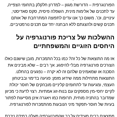
הפורנוגרפית – הדורשת מגוון – למדרון חלקלק בתחומי הצפייה,
עד לתכנים של אלימות מינית, השפלה פיסית, סקס סאדיסטי,
עינויים, וכו’. משום כך אנו עדים לתפוצה המתרחבת של אותם
תכנים קשים ולהצגתם ללא הבחנה יחד עם תכנים נורמטיביים.
ההשלכות של צריכת פורנוגרפיה על
היחסים הזוגיים והמשפחתיים
אז מה התוצאות של כל זה? כמו בכל התמכרות, מובן שישנם כאלו
הצורכים פורנוגרפיה מבלי להיפגע. אך רבים – שלא מבינים את
הסכנה או שמאמינים שלהם זה לא יקרה – נפגעים בהחלט.
התוצאות מתחילות ממה שידוע מזמן: פגיעה בדימוי ובביטחון
העצמי, ומגיעות עד לתחומים קליניים מובהקים של חוסר יכולת
לקיים יחסי-מין מספקים עם בנות-זוג אמתיות. רצוי לדעת כי מכיוון
שמדובר בהתניה מוחית, תרופות כמו ויאגרה אינן מסייעות לפתור
בעיות של חוסר-תפקוד מיני הנובעות מהתמכרות לפורנוגרפיה.
ממצאים רבים מעידים על כך שהפורנוגרפיה מעלה במידה ניכרת