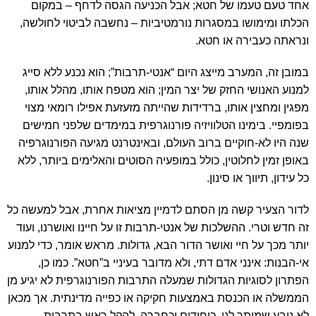
אחד טעם טעמו של חטא; אבל הכניעה הגסה לדחף – במקום
הכלתו ומימושו במסגרות נורמטיביות – נחשבה לביטוי לחולשה,
ונראתה כעבירה או חטא.
במובן זה, המערב מייצג היום “אנטי-תרבות”; הוא נכנע ללא סייג
למנוע האנושי החזק של יצר המין; הוא מטפח אותו, מהלל אותו,
מפגין ומחצין אותו, ברדידות שהייתה מזעזעת אפילו רומאי מצוי
בפומפיי. בימינו הטלוויזיה פורנוגרפית במימדים שלפני חמישים
שנה היו לא-חוקיים ברוב העולם, ובאינטרנט מגיעה הפורנוגרפיה
באופן זמין לחלוטין, כולל במופעיה הסוטים והאלימים ביותר, ללא
כל עידון, תיווך או סינון.
לדור הצעיר קשה מן הסתם לדמיין מציאות אחרת, אבל למעשה כל
זה חדש וטרי. ההשלכות של אנטי-תרבות זו על חיינו ואושרנו, ועוד
יותר מכך על חיי ואושר הדור הבא, גדולות. מראש אומר, כדי למנוע
אי-הבנות: אינני אדם דתי, ולא מדובר בעיניי ב”חטא”. כמו כן,
הפתרון לסוגיות הגדולות שמעלה התרבות הפורנוגרפית לא יגיע מן
הממשלה או הכנסת באמצעות חקיקה או כפייה מדינתית. אך מכאן
לא נובע שמותר לנו, כיחידים וכחברה, להקל ראש בתרבות