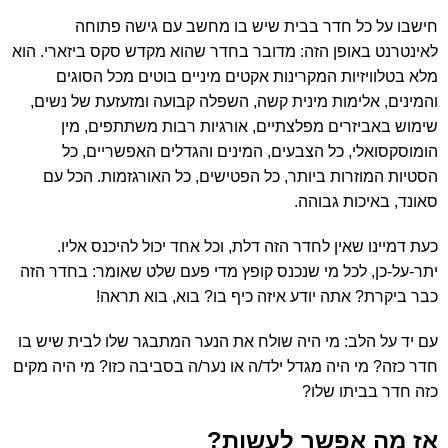
חישבו על כל חדר בבית שיש בו מחשב עם גישה פתוחה
לאינטרנט באופן הזה: מדובר בחדר שהוא מקדש סקס ביזארי. הוא
מלא בטלוויזיות המקרינות אקטים מיניים בוטים מכל הסוגים
והמינים, אלימות מינית קשה, השפלה קבועה ומזעזעת של נשים,
שימוש באביזרים מפלצתיים, אורגיות רבות משתתפים, מין
הומוסקסואלי, כל הצבעים, המינים והגדלים האפשריים, כל
הסטיות המוזרות ביותר, כל הפטישים, כל האורגזמות. הכל עם
סאונד, באיכות גבוהה.
כעת דמיינו שאין לחדר הזה דלת, וכל אחד יכול להיכנס אליו.
יתר-על-כן, לכל מי שנכנס קופץ מדי פעם שלט שאומר: בחדר הזה
כבר ביקרת? אתה יודע איזה כיף בו? בוא, בוא תראה!
עם יד על הלב: מי היה שולח את הנער המתבגר שלו לבית שיש בו
חדר כזה? מי היה מגדל ילד/ה או נער/ה בסביבה כזו? מי היה מקים
כזה חדר בביתו שלו?
אז מה אפשר לעשות?