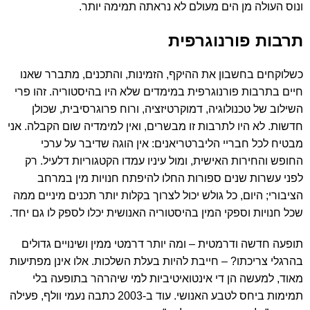
ונוס העולה מן הים מעולם לא נראתה תמימה יותר.
תרבות פורנוגרפית
כשלוקחים בחשבון את ההיקף, הזמינות, והתכנים, מתברר שאנו
חיים בתרבות פורנוגרפית במימדים שלא היו בהיסטוריה. זהו פרי
השילוב של טכנולוגיה, דמוקרטיזציה, ורוח פרוגרסיבית, שכולן
חדשות. לא היו לתרבות זו מבשרים, ואין למימדיה שום הקבלה. אני
מבטיח לכל חבריי הליברטריאנים: אין הוגה שדיבר על ערכי
החופש והחירות האישית, ומול עיניו עמדו הקטגוריות דלעיל. רק
לפני עשרות שנים ספורות החלו להיפתח חנויות מין במרחב
הציבורי; היום, כל גולש יכול לצרוך בקלות יותר תכנים מיניים ממה
שכל חנויות וספקי המין בהיסטוריה האנושית יכלו לספק לו גם יחד.
תופעה חדשה ודרמטית – ומה יותר דרמטי ממין ושינויים גדולים
בהרגלי צריכתו? – חייבת להיות בעלת השלכות. אלו אינן מפתיעות
מאוד, למעשה הן די אינטואיטיביות למי שיהרהר בתופעה בלי
תמימות ביחס לטבע האנושי. עוד ב-2003 כתבה נעמי וולף, פעילה