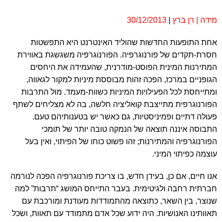
מידה | רן ברץ
|
30/12/2013
אחת התופעות החדשות שהוליד האינטרנט היא התפשטות
חסרת-תקדים של פורנוגרפיה. הפורנוגרפיה משגשגת באווירת
המתירנות המינית הפוסט-מודרנית, שהעמידה את היחסים
הגופניים במרכז, הפכה זהות מבוססת מיניות למקור לגאווה,
ומתייחסת לכל הפעילויות המיניות כשוות-מעמד. מול התרבות
הפורנוגרפית מתייצבת קואליציה חלשה, בה לא מצליחים לשתף
פעולה דתיים ופמיניסטיות, גם כאשר יש בטענותיהם טעם.
התבוסה איננה תוצאה של הנמקה טובה יותר של תומכי
הפורנוגרפיה והמתירנות; זהו פשוט כוחו של הפיתוי, ואין בעל
עוצמה כפיתוי המיני.
אנו חיים, אם כן, בעידן חדש, בו צריכת פורנוגרפיה הפכה לנורמה
חברתית רחבה ולגיטימית. בעבר התייחס המושג “תרבות” למה
שנוצר, בין השאר, כתוצאה מהתמודדות מעודנת ומורכבת עם
תאוותינו האנושיות. היה ידוע שכל אדם מתמודד עם תאוות, ושכל