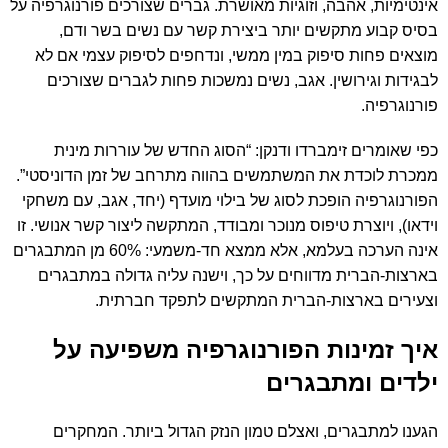
אינטימיות, אהבה, וזוגיות מאושרת. גברים שצורכים פורנוגרפיה על
בסיס קבוע מתקשים יותר ביצירת קשר עם נשים בשר ודם,
מוצאים פחות סיפוק במין ממשי, ונדחפים לסיפוק עצמי אם לא
לבגידות וגירושין. אגב, נשים נמשכות פחות לגברים שצורכים
פורנוגרפיה.
כפי שאומרים זימברדו ודנקן: “הסוג החדש של עוררות מינית
ממכרת לוכדת את המשתמשים בהווה מתרחב של זמן הדוניסטי”.
הפורנוגרפיה הופכת לסוג של בילוי מועדף (יחד, אגב, עם משחקי
וידאו), ויוצרת טיפוס מנוכר ומבודד, המתקשה ליצור קשר אנושי. זו
אינה הערכה בעלמא, אלא ממצא חד-משמעי: 60% מן המתבגרים
בארצות-הברית מדווחים על כך, וישנה עליה גדולה במתבגרים
וצעירים בארצות-הברית המתקשים לתפקד חברתית.
איך זמינות הפורנוגרפיה משפיעה על
ילדים ומתבגרים
הגענו למתבגרים, ואצלם טמון הנזק הגדול ביותר. המחקרים