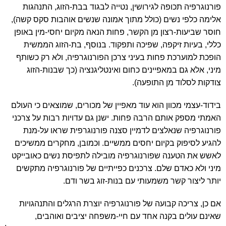
פורנוגרפיה תכופה לגירושין, נטייה לבגוד בבת-הזוג, התנהגות
אלימה כלפי נשים (כולל מתוך אמונה שנשים אוהבות סקס קשה),
חוסר שביעות-רצון מן הקשר, פחות הנאה מקיום יחסי-מין באופן
כללי, בעיות זיקפה, שפיכה ותפקוד. בנוסף, בת-הזוג הממשית
הופכת למוערכת פחות בעיני צרכן הפורנוגרפיה, ולא רק כשותף
מיני, אלא גם במאפיינים כחום ואינטליגנציה (כך שבנות-הזוג
צודקות לסלוד מן התופעה).
בידוד-עצמי מכוון הוא עוד מאפיין של מכורים, שמוצאים כי העולם
האמתי מספק אותם הרבה פחות. ישנן גם עדויות רבות על צרכני
פורנוגרפיה שנאלצים לדמיין סצנה פורנוגרפית שראו על-מנת
להגיע לסיפוק בקיום יחסים ממשיים. וכמובן, מחקרים ממשיכים
לאשש את הטענה שפורנוגרפיה מובילה לתפיסת נשים כאובייקט
מיני ולא כאדם שלם. צרכנים כפייתיים של פורנוגרפיה מתקשים
יותר ליצור קשר משמעותי עם בנות-זוג בשר ודם.
אם כן, צריכה קבועה של פורנוגרפיה יוצרת הרגלים והתנהגויות
שאינם עולים בקנה אחד עם חיי-משפחה יציבים ואוהבים,