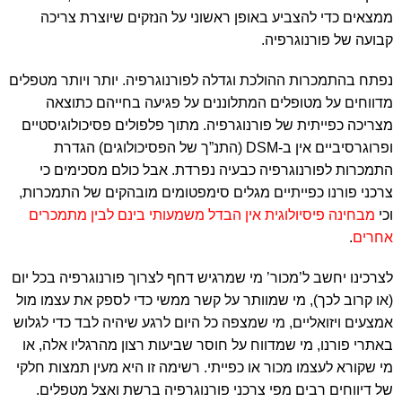
ממצאים כדי להצביע באופן ראשוני על הנזקים שיוצרת צריכה
קבועה של פורנוגרפיה.
נפתח בהתמכרות ההולכת וגדלה לפורנוגרפיה. יותר ויותר מטפלים
מדווחים על מטופלים המתלוננים על פגיעה בחייהם כתוצאה
מצריכה כפייתית של פורנוגרפיה. מתוך פלפולים פסיכולוגיסטיים
ופרוגרסיביים אין ב-DSM (התנ”ך של הפסיכולוגים) הגדרת
התמכרות לפורנוגרפיה כבעיה נפרדת. אבל כולם מסכימים כי
צרכני פורנו כפייתיים מגלים סימפטומים מובהקים של התמכרות,
וכי
מבחינה פיסיולוגית אין הבדל משמעותי בינם לבין מתמכרים
אחרים
.
לצרכינו יחשב ל’מכור’ מי שמרגיש דחף לצרוך פורנוגרפיה בכל יום
(או קרוב לכך), מי שמוותר על קשר ממשי כדי לספק את עצמו מול
אמצעים ויזואליים, מי שמצפה כל היום לרגע שיהיה לבד כדי לגלוש
באתרי פורנו, מי שמדווח על חוסר שביעות רצון מהרגליו אלה, או
מי שקורא לעצמו מכור או כפייתי. רשימה זו היא מעין תמצות חלקי
של דיווחים רבים מפי צרכני פורנוגרפיה ברשת ואצל מטפלים.