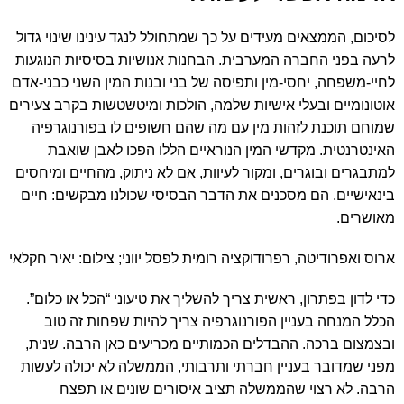
לסיכום, הממצאים מעידים על כך שמתחולל לנגד עינינו שינוי גדול
לרעה בפני החברה המערבית. הבחנות אנושיות בסיסיות הנוגעות
לחיי-משפחה, יחסי-מין ותפיסה של בני ובנות המין השני כבני-אדם
אוטונומיים ובעלי אישיות שלמה, הולכות ומיטשטשות בקרב צעירים
שמוחם תוכנת לזהות מין עם מה שהם חשופים לו בפורנוגרפיה
האינטרנטית. מקדשי המין הנוראיים הללו הפכו לאבן שואבת
למתבגרים ובוגרים, ומקור לעיוות, אם לא ניתוק, מהחיים ומיחסים
בינאישיים. הם מסכנים את הדבר הבסיסי שכולנו מבקשים: חיים
מאושרים.
ארוס ואפרודיטה, רפרודוקציה רומית לפסל יווני; צילום: יאיר חקלאי
כדי לדון בפתרון, ראשית צריך להשליך את טיעוני “הכל או כלום”.
הכלל המנחה בעניין הפורנוגרפיה צריך להיות שפחות זה טוב
ובצמצום ברכה. ההבדלים הכמותיים מכריעים כאן הרבה. שנית,
מפני שמדובר בעניין חברתי ותרבותי, הממשלה לא יכולה לעשות
הרבה. לא רצוי שהממשלה תציב איסורים שונים או תפצח