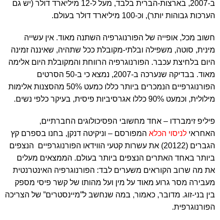
ב-2007, בארצות-הברית בלבד, מעל ל-12 מיליארד דולר (יש גם
הערכות גבוהות יותר), וכ-100 מיליארד דולר בעולם.
חשוב מכל, אופייה של הפורנוגרפיה השתנה מאוד. אין עשייה
מינית, סוטה, משפילה ובלתי-מקובלת ככל שתהיה, שאיננה זמינה
היום בלחיצת עכבר. הפורנוגרפיה הרווחת והמקובלת היום אלימה
מאוד. בבדיקה שנערכה ב-2007, נמצא כי ב-50 הסרטים
הפורנוגרפיים הנמכרים ביותר כללו כמעט 50% מהסצנות אלימות
מילולית, וכמעט 90% כללו אגרסיביות פיסית, בעיקר כלפי נשים.
פיליפ זימברדו – אחד מחשובי הפסיכולוגים החברתיים,
האחראי
לניסוי הכלא
המפורסם – וניקיטה דנקן, בחנו בספרם קץ
הגברים (20122) את עשרות קטעי הווידאו הפורנוגרפיים הנצפים
ביותר באחד האתרים הנצפים ביותר בעולם. הממצאים מעלים
את מה שרוב הקוראים משערים לבד: הפורנוגרפיה האינטרנטית
מעבירה מסר גרוע מאוד על מין ועל מהותו של קשר פיסי מספק
בין בני-זוג. מדובר, כאמור, במה שנחשב ל”מיינסטרים” של הצריכה
הפורנוגרפית.