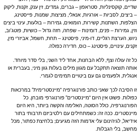
שדיים, קוקסינליות, סטראפון – גברים, גמדים, זין ענק, זקנות, ליקוק
– ביצים, לסביות – אורגיות, אנאלי, מציצות, שמנות, פייסטינג,
הצלפות, השתנות, קשירות, הומואים, גמירות – בולעות, עינוי ביצים
וזין, גמירות – פנים, דומינות – שפחה, חזה גדול – כושיות, פוטג’וב,
ניוש, הערצת רגליים, דו-מיני, פיסטינג – תחת, חשמל, אביזרי מין,
זקנים, עינויים, פיסטינג – כוס, חדירה כפולה.
כל זה עולה וצף, ללא הבחנות, אחד ליד השני, בלי סדר מיוחד.
אותה תוצאה תתקבל עם מגוון מילים בעלות גוון מיני, בעברית או
אנגלית, ולפעמים גם עם ביטויים תמימים לגמרי.
זו הסיבה לכך שאני כותב פורנוגרפיה “מיינסטרימית” במרכאות
כפולות. פשוט אין היום “מיינסטרים” פורנוגרפי מובחן. כל
הפורנוגרפיה, כולל הסוטה, האלימה והקשה ביותר, היא היום
מיינסטרים. ככה זה: כשמתחילים עם רלטיביזם תרבותי בתור
אידיאל, לגיהינום עלי אדמות הזה מגיעים; בלחיצת כפתור, מכל
מחשב, בלי הגבלות.