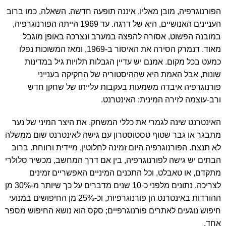
הפורנוגרפיה, מובן מאליו, איננה תופעה חדשה. השאלה, כמו ברוב
העניינים האנושיים, היא של דרגה. עד 1969 הייתה הפורנוגרפיה,
במובנה הפשוט, אסורה להפצה במערב ונצרכה באופן מוגבל
מאוד. דנמרק הסירה את האיסור ב-1969, ומאז המשוכות נפלו
כמעט בכל מקום. אמנם יש עדיין הגבלות תלויות גיל במדינות
שונות, אבל האמת היא שההיסטוריה של החקיקה בענייני
פורנוגרפיה איבדה משמעות בעקבות עלייתו של שחקן חדש
ורב-עוצמה לזירה המינית: האינטרנט.
האינטרנט שינה לגמרי את כללי המשחק. את היצר המיני של נער
מתבגר או גבר שטוף טסטוסטרון עם גישה לאינטרנט שום ממשלה
לא תנצח. הפורנוגרפיה היום זמינה לחלוטין, מיידית ורווחת. ברוב
הבתים יש גישה לפורנוגרפיה, בין אם דרך המחשב, מכשיר סלולרי
מתקדם, או טאבלט, וכל התכנים המיניים האפשריים זמינים
לצריכה. נתונים מלפני כ-10 שנים מדברים על כך שיותר מ-30% מן
ההורדות באינטרנט הן פורנוגרפיות, וכ-25% מן החיפושים במנועי
חיפוש נוגעים לאתרים פורנוגרפיים; סקס הוא נושא החיפוש מספר
אחד.