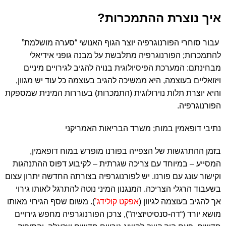
איך נוצרת ההתמכרות?
עבור סוחרי הפורנוגרפיה יוצר הגוף האנושי “סערה מושלמת”
להתמכרות; הפורנוגרפיה מתלבשת על מבנה גופני אידיאלי
מבחינתם: המערכת הפיסיולוגית בנויה להגיב לגירויים מיניים
ויזואליים בעוצמה, היא ממשיכה להגיב בעוצמה כל עוד יש מגוון,
והיא יוצרת תלות נוירולוגית (התמכרות) בעוררות המינית שמספקת
הפורנוגרפיה.
נתיבי דופאמין במוח; משרד הבריאות האמריקני
בזמן ההתרגשות של הצפייה בפורנו מופרש במוח דופאמין,
המסייע – במיוחד עם צריכה שגרתית – לקיבוע דפוס ההתנהגות
וקישור עונג עם פורנו. יש לפורנוגרפיה בצורתה החדשה יתרון עצום
בשעבוד הרגלי הצריכה. המנגנון המיני נוטה להתרגל לאותו גירוי
אך להגיב בעוצמה לגיוון (
אפקט קולידג’
). משום שסף הגירוי מאותו
מושא יורד (“דה-סנסיטיזציה”), צרכן הפורנוגרפיה מחפש גירויים