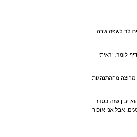
שים לב לשפה שבה
זה יופי שקיבלת 100,” עדיף לומר, “ראיתי
א מרוצה מההתנהגות
וא יבין שזה בסדר
ים, אבל אני אזכור