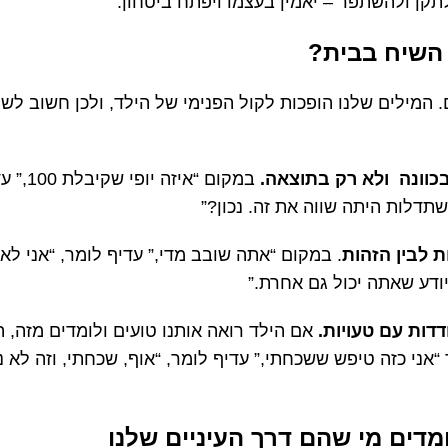
קן ולהשתפר – יאמין בעצמו ויפתח ביטחון.
השיח בבית?
. המילים שלנו הופכות לקול הפנימי של הילד, ולכן חשוב ל
וונה ולא רק בתוצאה.
במקום “אי
דלות היתה שווה את זה. נכון?”
 לבין הזהות
. במקום “אתה שובב מדי,” עדיף לומר, “אני ל
יודע שאתה יכול גם אחרת.”
דות עם טעויות.
אם הילד רואה אותנו טועים ולומדים מזה, ה
אני כזה טיפש ששכחתי,” עדיף לומר, “אוף, שכחתי, וזה לא נע
מדים מי שהם דרך העיניים שלנו