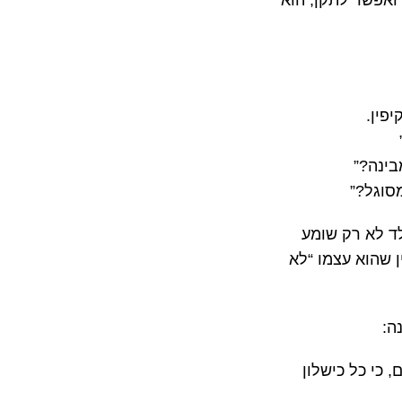
ואפשר לתקן, הוא
פין.
בינה?”
סוגל?”
לד לא רק שומע
 שהוא עצמו “לא
ה:
כי כל כישלון