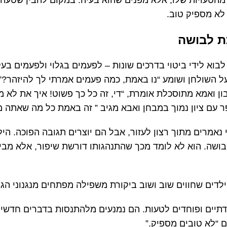
מהטעויות שלו, אלא מפנים שהוא בעיה. במקום להבין שטעה 
לא מספיק טוב.
 לבושה
לבוא לידי ביטוי בדרכים שונות – לפעמים בגלוי ולפעמים בעקי
ל השולחן ושומע “נו באמת, כמה פעמים אמרתי לך להיזהר?”
ואמא מתוסכלת אומרת, “די, זה כל כך פשוט! איך את לא מ
 עם ציון נמוך במבחן ואבא מגיב ” זה באמת כל מה שאתה מ
אמרים מתוך רצון לעזור, אבל הם יוצרים תגובה הפוכה. הי
בושה. הוא לא לומד מכך שהתנהגותו דורשת שיפור, אלא מבין
ילדים שחווים שוב ושוב ביקורת משפילה מפתחים מנגנוני הגנ
יים ופוחדים לטעות. הם נמנעים מלהתנסות בדברים חדשים, 
 “לא טובים מספיק.”