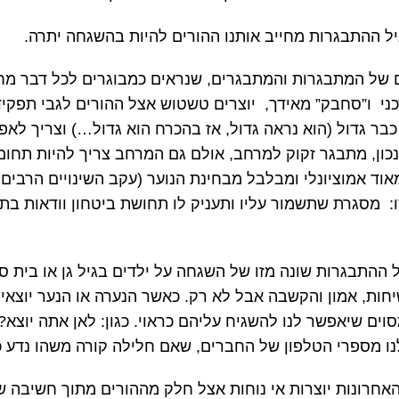
יל ההתבגרות מחייב אותנו ההורים להיות בהשגחה יתרה.
ים של המתבגרות והמתבגרים, שנראים כמבוגרים לכל דבר מחד
כני ו”סחבק” מאידך, יוצרים טשטוש אצל ההורים לגבי תפקי
בר גדול (הוא נראה גדול, אז בהכרח הוא גדול…) וצריך לא
כון, מתבגר זקוק למרחב, אולם גם המרחב צריך להיות תחום 
אוד אמוציונלי ומבלבל מבחינת הנוער (עקב השינויים הרבים
ו: מסגרת שתשמור עליו ותעניק לו תחושת ביטחון וודאות בת
ההתבגרות שונה מזו של השגחה על ילדים בגיל גן או בית ספ
חות, אמון והקשבה אבל לא רק. כאשר הנערה או הנער יוצאי
וים שיאפשר לנו להשגיח עליהם כראוי. כגון: לאן אתה יוצא?
נו מספרי הטלפון של החברים, שאם חלילה קורה משהו נדע כ
אחרונות יוצרות אי נוחות אצל חלק מההורים מתוך חשיבה ש