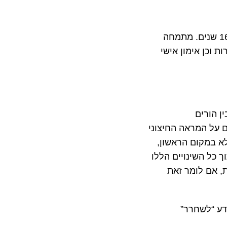
בוגרת המסלול ליועצי משפחה, מאמנת אישית ויועצת משפחות. מורה בתיכון מזה 16 שנים. מתמחה
ת וכן אימון אישי
ן הורים
גם על המראה החיצוני
לא במקום הראשון,
 כל השינויים הללו
, אם לומר זאת
דע “לשחרר”