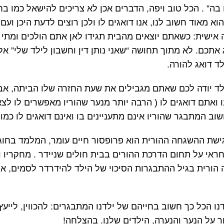
 בה” . הכל טוב ויפה, הדברים אכן לא צריכים להישאל כמו ב
א מאוד חשוב לנו, אנו דואגים לו ולכן רוצים לדעת היכן ועם מ
אישית: כשאתם יוצאים מהבית תגידו לאן אתם הולכים ומתי 
ג אתכם. לא מתוך תחושה “שאני נותן דין וחשבון לילד שלי” 
ד דואג להורה.
לד יודה לכם שאתם מגבילים את שעת החזרה שלו הביתה, אבל
 ואתם דואגים לו ( הרבה יותר מנער שהוריו מאפשרים לו ל
שוב המתבגר שהוריו אינם מתעניינים בו ואינם דואגים לו כמו
גישת ההשגחה ההורית הוא פרופסור חיים עומר, המלמד בחוג 
ראי על תחום הדרכת ההורים בבית חולים שניידר . מחקריו ות
ורית בגיל ההתבגרות הסיכוי של הילד להידרדר לסמים, אלכ
נו הכל כך חשוב בחייהם של ילדנו המתבגרים: להכווין, לייעץ
 על הנער והנערה, הילדים שלנו. בהצלחה!