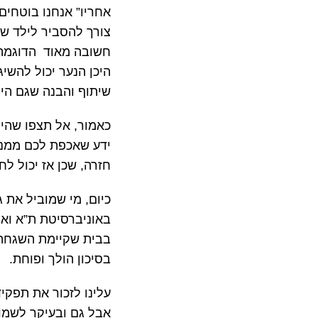
אחריו” אנחנו בוטחים
צורך להסביר לילד שהו
חשובה מאוד הדוגמה 
היכן הנער יכול להשי
שיתוף והבנה שגם היל
כאמור, אל תצפו שהי
ידע שאכפת לכם ממנו
חזרה, שכן אז יכול לח
כיום, מי שמוביל את 
באוניברסיטת ת”א ואח
בבית שקיימת השגחה ה
בסיכון הולך ופוחת.
עלינו לזכור את תפקיד
אבל גם ובעיקר לשמור