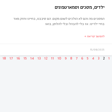
כנה האמיתית לכיתה א’ – לא רק חוברות וכתיבה
המסכים פה והם לא הולכים לשום מקום. הם סיבבנו, בחיינו וחזק מאד
בחיי ילדינו. אז בלי להבהל ובלי להלחץ, בואו
להמשך קריאה »
15/08/2025
18
17
16
15
14
13
12
11
10
9
8
7
6
5
4
3
2
1