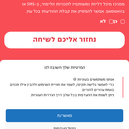
ממרכז מיכל דליות ומשותפיו לתכניות הלימוד, ב-SMS או
בוואטסאפ. אפשר להפסיק את קבלת ההודעות בכל עת.
כן
לא
הפרטיות שלך חשובה לנו
אנחנו משתמשים בעוגיות 🍪
יצירת קשר
כדי לאפשר גלישה תקינה, לשפר את חוויית השימוש ולהבין אילו תכנים
באמת עוזרים להורים.
ניתן לשנות את ההעדפות בכל שלב דרך הגדרות העוגיות.
טלפון:
077-804-8400
אימייל:
info@michaldalyot.co.il
מאשר/ת
וואטסאפ:
לחץ לשיחה
ניהול העדפות