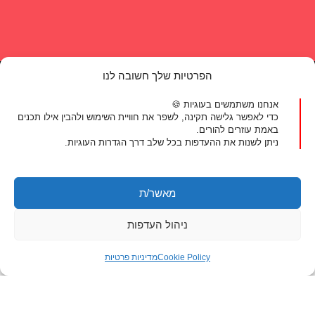
יצירת קשר
הפרטיות שלך חשובה לנו
אנחנו משתמשים בעוגיות 🍪
טלפון:
077-804-8400
כדי לאפשר גלישה תקינה, לשפר את חוויית השימוש ולהבין אילו תכנים
אימייל:
info@michaldalyot.co.il
באמת עוזרים להורים.
ניתן לשנות את ההעדפות בכל שלב דרך הגדרות העוגיות.
וואטסאפ:
לחץ לשיחה
מאשר/ת
ניהול העדפות
ניווט מהיר
לאזור האישי
Cookie Policy
מדיניות פרטיות
הדרכת הורים
הדרכות הורים מקוונות
ייעוץ שינה להורי תינוקות ופעוטות