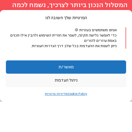
המסלול הנכון ביותר לצרכיך, נשמח לכמה
פרטים ונחזור אליך
הפרטיות שלך חשובה לנו
מעדיפים לדבר?
אנחנו משתמשים בעוגיות 🍪
כדי לאפשר גלישה תקינה, לשפר את חוויית השימוש ולהבין אילו תכנים
באמת עוזרים להורים.
ניתן לשנות את ההעדפות בכל שלב דרך הגדרות העוגיות.
077-8048400
או צרו קשר בווטסאפ
מאשר/ת
ניהול העדפות
הפרטים שימסרו ישמשו ליצירת קשר ולמתן מענה לפנייתך בלבד.
לאזור האישי
Cookie Policy
מדיניות פרטיות