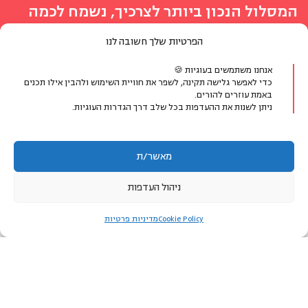
המסלול הנכון ביותר לצרכיך, נשמח לכמה
פרטים ונחזור אליך
הפרטיות שלך חשובה לנו
מעדיפים לדבר?
אנחנו משתמשים בעוגיות 🍪
כדי לאפשר גלישה תקינה, לשפר את חוויית השימוש ולהבין אילו תכנים
באמת עוזרים להורים.
ניתן לשנות את ההעדפות בכל שלב דרך הגדרות העוגיות.
077-8048400
או צרו קשר בווטסאפ
מאשר/ת
ניהול העדפות
הפרטים שימסרו ישמשו ליצירת קשר ולמתן מענה לפנייתך בלבד.
לאזור האישי
Cookie Policy
מדיניות פרטיות