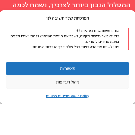
המסלול הנכון ביותר לצרכיך, נשמח לכמה
פרטים ונחזור אליך
הפרטיות שלך חשובה לנו
מעדיפים לדבר?
אנחנו משתמשים בעוגיות 🍪
כדי לאפשר גלישה תקינה, לשפר את חוויית השימוש ולהבין אילו תכנים
באמת עוזרים להורים.
ניתן לשנות את ההעדפות בכל שלב דרך הגדרות העוגיות.
077-8048400
או צרו קשר בווטסאפ
מאשר/ת
ניהול העדפות
הפרטים שימסרו ישמשו ליצירת קשר ולמתן מענה לפנייתך בלבד.
לאזור האישי
Cookie Policy
מדיניות פרטיות