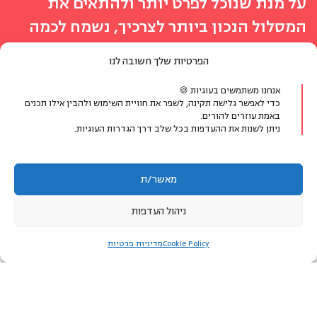
על מנת שנוכל לפרט יותר ולהתאים את
המסלול הנכון ביותר לצרכיך, נשמח לכמה
פרטים ונחזור אליך
הפרטיות שלך חשובה לנו
מעדיפים לדבר?
אנחנו משתמשים בעוגיות 🍪
כדי לאפשר גלישה תקינה, לשפר את חוויית השימוש ולהבין אילו תכנים
באמת עוזרים להורים.
ניתן לשנות את ההעדפות בכל שלב דרך הגדרות העוגיות.
077-8048400
או צרו קשר בווטסאפ
מאשר/ת
הפרטים שימסרו ישמשו ליצירת קשר ולמתן מענה לפנייתך בלבד.
ניהול העדפות
לאזור האישי
Cookie Policy
מדיניות פרטיות