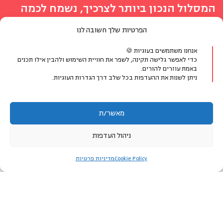
המסלול הנכון ביותר לצרכיך, נשמח לכמה
פרטים ונחזור אליך
הפרטיות שלך חשובה לנו
מעדיפים לדבר?
אנחנו משתמשים בעוגיות 🍪
כדי לאפשר גלישה תקינה, לשפר את חוויית השימוש ולהבין אילו תכנים
באמת עוזרים להורים.
ניתן לשנות את ההעדפות בכל שלב דרך הגדרות העוגיות.
077-8048400
או צרו קשר בווטסאפ
מאשר/ת
ניהול העדפות
הפרטים שימסרו ישמשו ליצירת קשר ולמתן מענה לפנייתך בלבד.
לאזור האישי
Cookie Policy
מדיניות פרטיות