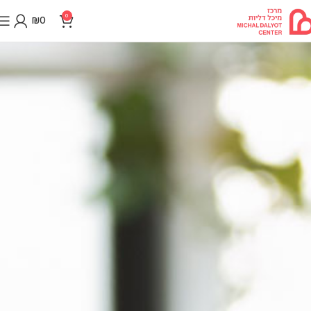
0
₪
0