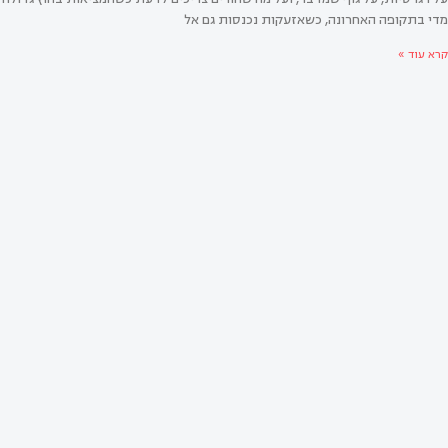
מדי בתקופה האחרונה, כשאזעקות נכנסות גם אל
קרא עוד »
י חזר להרטיב בלילה – ומה זה אומר באמת