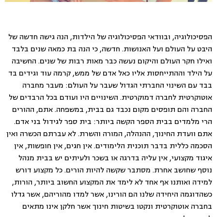
הפסיכולוגיה, ובוודאי הפסיכולוגיה של הילדות, הנה גישה חדשה של
היבט על העולם ועל האנושות. חדשה, כי הנה בת כמאה שנים בלבד
ואילו חקר העולם והיקום נעשה כבר מאות רבות של שנים. החשיבה
על הילד וההתייחסות אליו כאל אדם של ממש, קרמה עוד וגידים בד
בבד עם השינוי החברתי הגדול שעבר על העולם: מעבר מחברה
אוטוקרטית לחברה דמוקרטית. השינויים היו ועודם בכל הרבדים של
החברה והם תופסים מקום נכבד גם בבית, במשפחה. אתם, ההורים
הרי מלמדים בבית הספר הקשה ביותר: בית ספר לגידול בני אדם.
אתם וועדת החינוך, ההנהלה, המורה והשרת. לא עברתם הכשרה ואין
הסכמה כללית בדבר תוכנית הלימודים. אין חגים, אין חופשות, אין
איגוד מקצועי, אין עליה בדרגה או בשכר ולעיתים יש בבית מנהל
נוסף שחושב אחרת. מסתבר שקשה להיות הורים. כל מקצוע דורש
למידה ואותנו אף אחד לא לימד את המקצוע החשוב ביותר, הורות,
כשהדוגמה היחידה שלנו הם הורינו, אשר למדו מהוריהם, אשר גדלו
בחברה אוטוקרטית ונקטו בשיטות חינוך אשר חלקן אינו מתאים