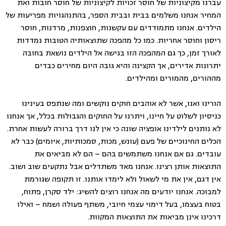
עברנו מקיצוניות של חוסר זכויות לקיצוניות של חוסר חובות ואת
המחיר אנחנו משלמים בבית ובבית הספר, בהתנהגויות מפריעות של
הילדים. אנחנו מתמודדים עם עקשנות, חוצפנות, מרדנות, חוסר
ריסון וחוסר אחריות. כמו כל מהפכה שתוצאותיה הטובות נמדדות
לאורך זמן, כך גם המהפכה הזו בגישה אל הילדים נושאת בחובה
יתרונות אדירים, אך הקצינה והיא גובה היום מחירים כבדים
מההורים, מהמורים ומהילדים.
הורינו ואנו, אשר לא אוהבים חוקים נוקשים ומה שנתפס בעינינו
כניסיון לשלוט על חיינו, ויתרנו על החוקים והגבולות בכלל, אך אנחנו
לא נותנים לילדינו אופציה שונה כי אין לנו דרך ברורה לעשות אחרת.
הכלים החינוכיים של פעם (עונש, מכות, סמכותיות, איומים) כבר לא
עובדים. גם אם אנחנו משתמשים בהם – הם לא מביאים את
התוצאות אותן רצינו. אנחנו מאד משתדלים אבל נתקעים שוב ושוב.
אין דגם, אין את מי לשאול ולא לימדו אותנו. זו תקופה שגורמת
למבוכה. אנחנו יודעים מה אנחנו רוצים להשיג: ילד סקרן, פתוח,
בטוח בעצמו, בעל דימוי עצמי חיובי, משתף פעולה ושמח – ואילו
דרכינו אינן מביאות את התוצאות המקוות.