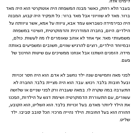
לימינו אלה.
בעבר הלא רחוק, כאשר מבנה המשפחה היה אוטוקרטי הוא היה מאד
ברור. מאד לא שוויוני אבל מאד ברור: כל תפקיד היה קבוע. המבנה
היה כפירמידה כשבראש עמד אבא, ציווה על אמא, אשר ציוותה על
הילדים. היום, בחברה המודרנית והדמוקרטית, השינוי במשפחה
משמעותי מאד. אף אחד לא אוהב שאומרים לו מה לעשות. כולם,
ובמיוחד הילדים, רוצים להרגיש שווים, חשובים ומשפיעים באותה
מידה. הזמנים השתנו אבל אנחנו ממשיכים עם שיטות החינוך של
פעם.
לפני מאה וחמישים שנה ילד נחשב לא אדם. הוא היה חסר זכויות
ובעל חובות בלבד. רכוש. עבד. הוא היה מציית בלבד. החברה לא
התערבה במה שקרה לו. במאה שעברה ורק לפני שניים או שלושה
עשורים, עם התעוררת הדמוקרטיה ושימת דגש על הילדות, הפכנו
את הילד ליותר מאדם. בעל זכויות בלבד. הוא השליט, הוא הקובע,
ההורה הוא בעל החובות. הילד נהייה מרכזי. הכל סובב סביבו. ילד
שליט.