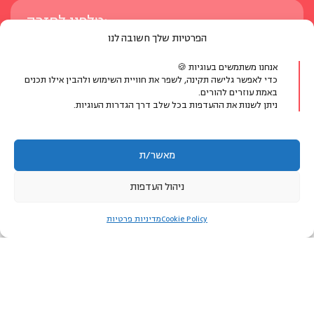
הפרטיות שלך חשובה לנו
אנחנו משתמשים בעוגיות 🍪
כדי לאפשר גלישה תקינה, לשפר את חוויית השימוש ולהבין אילו תכנים
באמת עוזרים להורים.
ניתן לשנות את ההעדפות בכל שלב דרך הגדרות העוגיות.
מאשר/ת
ניהול העדפות
אני מאשר/ת לקבל עדכונים, תכנים ומידע על פעילויות, ושירותים
לאזור האישי
Cookie Policy
מדיניות פרטיות
ממרכז מיכל דליות ומשותפיו לתכניות הלימוד, ב-SMS או
בוואטסאפ. אפשר להפסיק את קבלת ההודעות בכל עת.
כן
לא