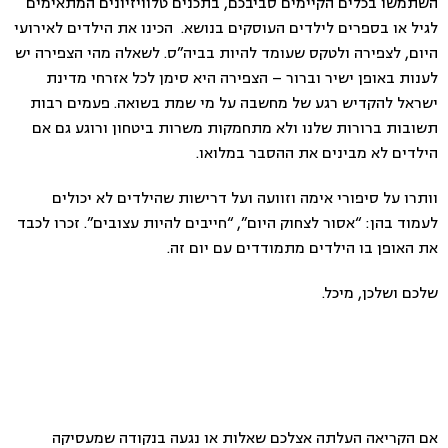
השתמשו בכלים הקיימים סביבכם, בתכנים טלוויזיונים המתאימים
לגיל או בספרים לילדים העוסקים בנושא. הכינו את הילדים לאירועי
היום, לצפירה ולטקס שעומד להיות בביה”ס. לשאלה מהי הצפירה יש
לענות באופן ישיר וברור – הצפירה היא סימן לכל אזרחי מדינת
ישראל להקדיש רגע של מחשבה על מי שמת בשואה. פעמים רבות
תשובות ברורות שלנו ולא מתחמקות משרות ביטחון ורוגע גם אם
הילדים לא מבינים את ההסבר במלואו.
וותרו על סיפורי אימה וזוועה ועל דרישות שהילדים לא יכולים
לעמוד בהן: “אסור לצחוק היום”, “חייבים להיות עצובים”. זכרו לכבד
את האופן בו הילדים מתמודדים עם יום זה.
שלכם ושלכן, מיכל.
אם הקריאה העלתה אצלכם שאלות או נגעה בנקודה שמעסיקה