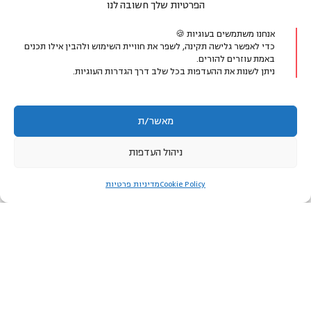
הפרטיות שלך חשובה לנו
אנחנו משתמשים בעוגיות 🍪
כדי לאפשר גלישה תקינה, לשפר את חוויית השימוש ולהבין אילו תכנים
באמת עוזרים להורים.
ניתן לשנות את ההעדפות בכל שלב דרך הגדרות העוגיות.
מאשר/ת
ניהול העדפות
אני מאשר/ת לקבל עדכונים, תכנים ומידע על פעילויות, ושירותים
לאזור האישי
Cookie Policy
מדיניות פרטיות
ממרכז מיכל דליות ומשותפיו לתכניות הלימוד, ב-SMS או
בוואטסאפ. אפשר להפסיק את קבלת ההודעות בכל עת.
כן
לא