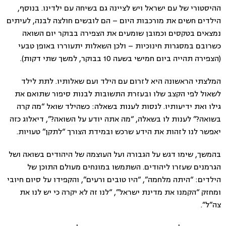
ההיסטורי של עם ישראל ויש לציינה גם בשיחה עם ילדינו. בנוסף,
הילדים חשים את מורכבות היום – הם לובשים חולצה לבנה, לעיתים
נמצאים בטקסים וכמובן שומעים את הצפירה בבוקר יום השואה
כשרובם במסגרות חינוכיות – ולכן השאלות יתעוררו באופן טבעי
(הצפירה תהייה ביום חמישי בשעה 10 בבוקר, למשך שתי דקות).
המלצתי הראשונה היא לזרום עם הילד ועם שאלותיו. לתת לילד
לשאול לפי הקצב שלו ובעזרת התשובות לבנות סיפור שתואם את
גילו ואת ידיעותיו. לנסות לענות בשאלה: כשהילד שואל “מה קרה
בשואה?” לענות לו בשאלה, “מה אתה יודע על השואה?”, דיאלוג כזה
יאפשר לנו לזהות את הידע שרכש ובמידת הצורך “לתקן” טעויות.
בהמשך, שימו דגש על הגבורה ועל העוצמה של היהודים בשואה ושל
הגרמנים שעזרו ליהודים. השתמשו במונחים מעולם התוכן של
הילדים: “היתה מלחמה”, “היו טובים ורעים”, והקפידו על סיום חיובי
ומחזק “הקמנו את מדינת ישראל”, “לנו זה לא יקרה כי יש לנו את
צה”ל”.