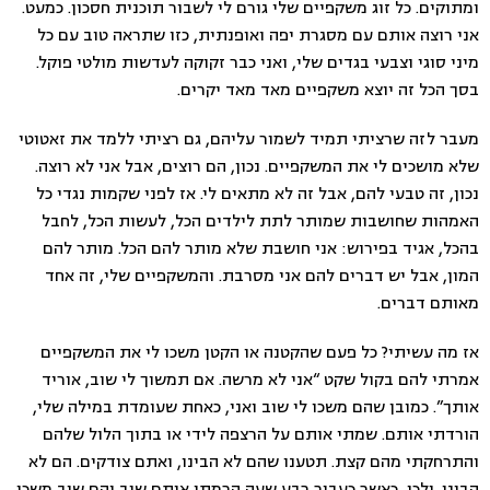
ומתוקים. כל זוג משקפיים שלי גורם לי לשבור תוכנית חסכון. כמעט.
אני רוצה אותם עם מסגרת יפה ואופנתית, כזו שתראה טוב עם כל
מיני סוגי וצבעי בגדים שלי, ואני כבר זקוקה לעדשות מולטי פוקל.
בסך הכל זה יוצא משקפיים מאד מאד יקרים.
מעבר לזה שרציתי תמיד לשמור עליהם, גם רציתי ללמד את זאטוטי
שלא מושכים לי את המשקפיים. נכון, הם רוצים, אבל אני לא רוצה.
נכון, זה טבעי להם, אבל זה לא מתאים לי. אז לפני שקמות נגדי כל
האמהות שחושבות שמותר לתת לילדים הכל, לעשות הכל, לחבל
בהכל, אגיד בפירוש: אני חושבת שלא מותר להם הכל. מותר להם
המון, אבל יש דברים להם אני מסרבת. והמשקפיים שלי, זה אחד
מאותם דברים.
אז מה עשיתי? כל פעם שהקטנה או הקטן משכו לי את המשקפיים
אמרתי להם בקול שקט “אני לא מרשה. אם תמשוך לי שוב, אוריד
אותך”. כמובן שהם משכו לי שוב ואני, כאחת שעומדת במילה שלי,
הורדתי אותם. שמתי אותם על הרצפה לידי או בתוך הלול שלהם
והתרחקתי מהם קצת. תטענו שהם לא הבינו, ואתם צודקים. הם לא
הבינו. ולכן, כאשר כעבור רבע שעה הרמתי אותם שוב והם שוב משכו