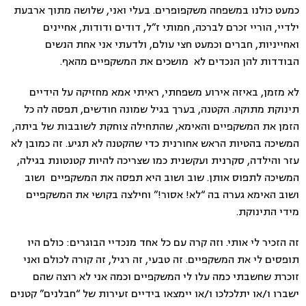
כמעט כולנו במשפחה משקפופרים. בעלי ואני, שלושה מתוך ארבעת
ילדיי, הוריי זכרם לברכה, חמותי ז”ל, דודים ודודות, אחיינים
ואחייניות, חברים וכמעט חצי עולם, ולדעתי אני אחת הנשים
הבודדות להן הנכדים לא מושכים את המשקפיים מהאף.
לא מזמן, באיזה אירוע משפחתי, ראיתי אמא מחזיקה על הידיים
תינוקת מתוקה. הקטנה, בערך בגיל שמונה חודשים, תפסה לה כל
הזמן את המשקפיים והאימא, שהתחילה צוחקת לשובבות של ביתה,
המשיכה בהטיות הראש אחורנית כדי שהקטנה לא תגיע. זה כמובן לא
עזר והילדה, סקרנית ועקשנית כמו שצריכה להיות קטנטונת בגילה,
המשיכה לתפוס אותן. שוב ושוב היא תפסה את המשקפיים ושוב
ושוב האימא גערה בה “לא! אסור!” וחילצה בקושי את המשקפיים
מידי התינוקת.
זה הזכיר לי אותי. וזה קרה עם כל אחד מנכדיי הבוגרים: כולם היו
תופסים לי את המשקפיים. זה טבעי, זה רגיל, זה קורה לכולם ואני
זוכרת שחשבתי כמה עלו לי המשקפיים וכמה אני לא רוצה שהם
ישברו ו/או יתלכלכו ו/או יימצאו בידיים זעירות של “חבלנים” קטנים