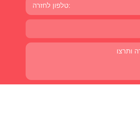
 פעילויות, ושירותים ממרכז מיכל דליות
כניות הלימוד, ב-SMS או בוואטסאפ. אפשר להפסיק את קבלת ההודעות בכל