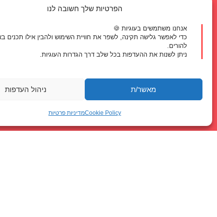
על מנת שנוכל לפרט יותר ו
הפרטיות שלך חשובה לנו
את המסלול הנכון ביותר לצר
אנחנו משתמשים בעוגיות 🍪
נשמח לכמה פרטים ונחזור א
כדי לאפשר גלישה תקינה, לשפר את חוויית השימוש ולהבין אילו תכנים ב
להורים.
ניתן לשנות את ההעדפות בכל שלב דרך הגדרות העוגיות.
מעדיפים לדבר?
מאשר/ת
ניהול העדפות
077-8048400
או צרו קשר בווטסאפ
Cookie Policy
מדיניות פרטיות