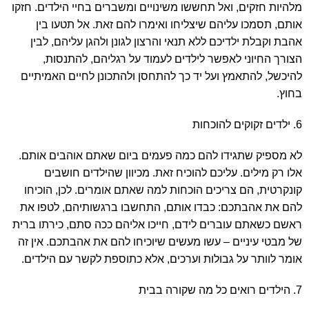
מלהיות חזקים, ואל תחששו משינויים ומשברים בחיי הילדים. חזקו
אותם, תסמכו עליהם שיצליחו ואימרו להם זאת. אל תטעו בין
אהבת וקבלת ילדיכם ללא תנאי והרצון לגונן ולהגן עליהם, לבין
הצורך החיוני לאפשר לילדים לעמוד על רגליהם, להתנסות,
להיכשל, להתאמץ ועל יד כך להתחסן ולהתכונן לחיים האמיתיים
בחוץ.
6. ילדים זקוקים להוכחות
לא מספיק שתגידו להם כמה פעמים ביום שאתם אוהבים אותם.
אלו רק מילים. עליכם להוכיח זאת. מכיוון שהילדים חושבים
קונקרטית, הם צריכים הוכחות למה שאתם אומרים. לכן, הוכיחו
להם את אהבתכם: כבדו אותם, התחשבו ברגשותיהם, לטפו את
ראשם כשאתם עוברים לידם, חייכו אליהם ככה סתם, כירתו ברית
של מבטי עיניים – עשו מעשים שיוכיחו להם את אהבתכם. אין זה
אומר לוותר על גבולות וערכים, אלא כתוספת לקשר עם הילדים.
7. הילדים רואים כל מה שקורה בבית