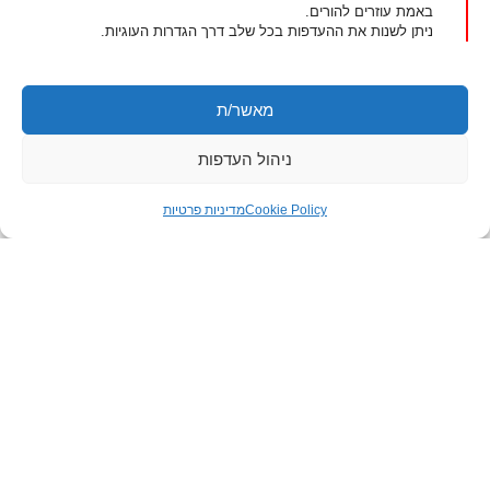
כן
לא
באמת עוזרים להורים.
ניתן לשנות את ההעדפות בכל שלב דרך הגדרות העוגיות.
מאשר/ת
ניהול העדפות
לאזור האישי
Cookie Policy
מדיניות פרטיות
יצירת קשר
טלפון:
077-804-8400
אימייל:
info@michaldalyot.co.il
וואטסאפ:
לחץ לשיחה