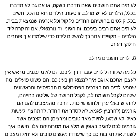
לעיתים אתם חושבים שאם תדברו בשקט, או אם גם לא תדברו
בכלל, הילדים לא ישימו לב. זו טעות. הילדים רואים הכל, חשים
בכל, קולטים בחושיהם החדים כל קול וכל אנרגיה שנמצאת בבית.
לעיתים אתם רבים ביניכם. זה הגיוני. זה נורמאלי. אם זה קרה ליד
הילדים – תקפידו אחר כך להשלים לידם כדי שילמדו איך פותרים
חילוקי דעות.
8. ילדים חושבים מהלב
כל מה שקורה לילדים עובר דרך ליבם. הם לא מתכננים מראש איך
לעצבן אתכם או גם איך למצוא חן בעיניכם. הם פשוט פועלים. מה
שמניע ילדים הם הצרכים הפסיכולוגיים הבסיסיים והראשונים
שלהם לקבל תשומת לב, לקבל תחושה של שליטה בחייהם,
להרגיש בעלי ערך ולחוש שייכות . הרבה מהמצבים להם הם
גורמים (להרביץ לאמא, לא לסדר את החדר, להתחצף, לעשות
כאילו לא שמעו, להיות מאד טובים ומרצים) הם מצבים אשר
גורמים לכם להגיב באופן שימלא את מטרותיהם אלו. חישבו איך
לשנות את תגובותיכם כך שיעודדו מעשים טובים ולא יחזקו מצבים