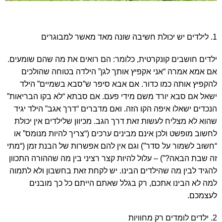
1. לילדים יש יכולת חשיבה שונה מאד מאשר למבוגרים
ילדים חושבים קונקרטית, כלומר: הם רואים את מה שהם שומעים.
אם אמא אמרה “אני אקפיץ אותך לגן” הילדה בטוחה שהולכים
להקפיץ אותה כמו כדור. אם אבא סיפר ש”סבא בשמיים” הילד
ישאל אם סבא יורד משם מידי פעם. אם סבתא “לא בקו הבריאות”
הנכדים ישאלו איפה הקו הזה. ואם מדברים “דרך אגב” הילד יגיד
שהוא לא מצליח לעשות זאת דרך הגב. מכיוון שלילדים אין יכולת
לחשוב מופשט ולכן אינם מבינים ערכים (“צריך להיות מנומס” או
“חשוב לשמור על סדר”) וגם אין להם אפשרות של הבנת זמן (“מתי
זה שבת הבאה?”) – עלול להיות קצר רציני בין מה שההורה התכוון
להגיד לבין מה שהילדים הבינו. יש לקחת זאת בחשבון ולא לתמוה
למה לא הבינו אתכם, רק בגלל שאתם הייתם כל כך מובנים
לעצמכם.
2. ילדים לומדים רק מחוויות