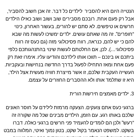
הנטייה היום היא להסביר לילדים כל דבר. זה אכן חשוב להסביר,
אבל רק פעם אחת. רובכם מסבירים שוב ושוב ושוב כאילו הילדים
חרשים או טיפשים. לא סתם יש להורים, בעשור האחרון, כינוי
“חופרים”. זה מה שאתם עושים. ילדים ימשיכו לעשות מה שבא
להם כי יש להם, כנראה, רווח פסיכולוגי מזה (גם כעס זה רווח
פסיכולוגי…). לכן, אם החלטתם לעשות שינוי בהתנהגותכם כלפי
ביתכם או בינכם – תווכו אותו לילדכם והודיעו עליו. אימרו זאת רק
פעם אחת ומאז התחילו לפעול בדרך החדשה בנחישות ובעקביות.
העשייה העקבית שלכם, זו אשר מייצרת חוויה מעשית אצל הילד,
היא זו שתלמד אותו ולא ההסברים החוזרים על עצמם.
3. ילדים מאמצים חירשות הורית
ברגעי כעס אתם צועקים. הצעקה מרמזת לילידם על חוסר האונים
שלכם באותו רגע. עם הזמן, הילדים מבינים שכל מה שקורה זה
“רעש” ולכן הם לומדים להעמיד פני חרשים ברגעי כאלה. דברו
בשקט. למשפט הנאמר בקול שקט, בטון נמוך ואיטי, המלווה במבט