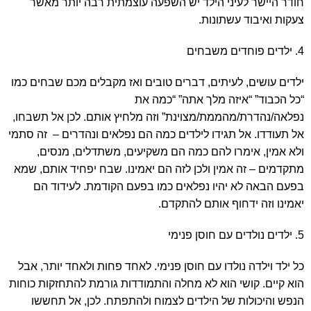
חודר היישר לעיני הילד יש השפעה עוצמתית רבה יותר מאשר
צעקות ואיבוד עשתונות.
4. ילדים פוחדים משבחים
ילדים עושים, לעיתים, דברים טובים ואז מקבלים מכם שבחים כמו
“כל הכבוד” “איזה מלך אתה” “כמה את
נפלאה/נהדרת/מהממת/מצוינת” וזה מלחיץ אותם. לכן אל תשבחו,
אל תעודדו. אל תגידו לילדים כמה הם נפלאים ונהדרים – זה סתמי
ולא אמין, אימרו להם כמה הם משקיעים, משתדלים, מנסים,
מתקדמים – זה אמין ולכן לזה הם יאמינו. שבח יפחיד אותם, שמא
בפעם הבאה לא יהיו נפלאים כמו בפעם הקודמת. לעידוד הם
יאמינו וזה ידחוף אותם להתקדם.
5. ילדים נולדים עם חוסן פנימי
כל ילד וילדה נולדו עם חוסן פנימי. לאחד פחות ולאחד יותר, אבל
הוא קיים. קושי הוא לא מחלה והתמודדות גורמת להתחזקות כוחות
הנפש והיכולות של הילדים לצמוח ולהתפתח. לכן, אל תחששו