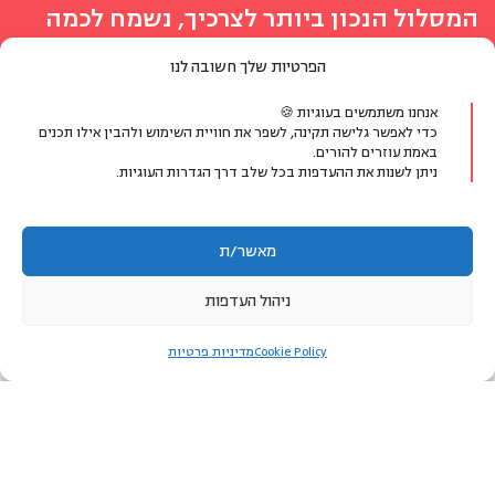
המסלול הנכון ביותר לצרכיך, נשמח לכמה
פרטים ונחזור אליך
הפרטיות שלך חשובה לנו
מעדיפים לדבר?
אנחנו משתמשים בעוגיות 🍪
כדי לאפשר גלישה תקינה, לשפר את חוויית השימוש ולהבין אילו תכנים
באמת עוזרים להורים.
ניתן לשנות את ההעדפות בכל שלב דרך הגדרות העוגיות.
077-8048400
או צרו קשר בווטסאפ
מאשר/ת
ניהול העדפות
הפרטים שימסרו ישמשו ליצירת קשר ולמתן מענה לפנייתך בלבד.
לאזור האישי
Cookie Policy
מדיניות פרטיות