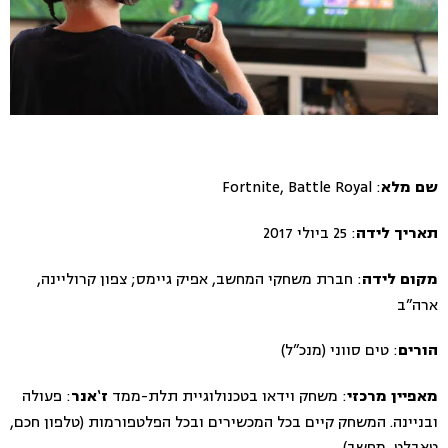
: Fortnite, Battle Royal
שם מלא
: 25 ביולי 2017
תאריך לידה
: חברת משחקי המחשב, אפיק גיימס; צפון קרוליינה,
מקום לידה
ארה”ב
: טים סווני (מנכ”ל)
הורים
: משחק וידאו בטכנולוגיית תלת-ממד
: פעולה
מאפיין מרכזי
ז
‘
אנר
ובניינה. המשחק קיים בכל המכשירים ובכל הפלטפורמות (טלפון חכם,
טאבלט, מחשב)