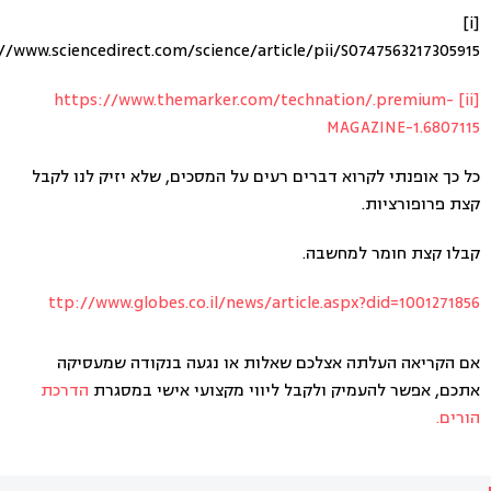
[i]
//www.sciencedirect.com/science/article/pii/S0747563217305915
https://www.themarker.com/technation/.premium-
[ii]
MAGAZINE-1.6807115
כל כך אופנתי לקרוא דברים רעים על המסכים, שלא יזיק לנו לקבל
קצת פרופורציות.
קבלו קצת חומר למחשבה.
ttp://www.globes.co.il/news/article.aspx?did=1001271856
אם הקריאה העלתה אצלכם שאלות או נגעה בנקודה שמעסיקה
אתכם, אפשר להעמיק ולקבל ליווי מקצועי אישי במסגרת
הדרכת
הורים.