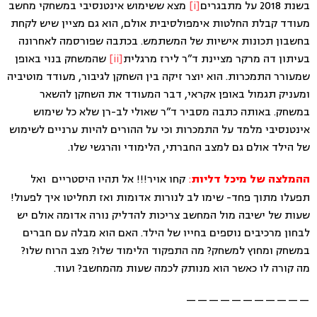
בשנת 2018 על מתבגרים
[i]
מצא ששימוש אינטנסיבי במשחקי מחשב
מעודד קבלת החלטות אימפולסיבית אולם, הוא גם מציין שיש לקחת
בחשבון תכונות אישיות של המשתמש. בכתבה שפורסמה לאחרונה
בעיתון דה מרקר מציינת ד”ר לירז מרגלית
[ii]
שהמשחק בנוי באופן
שמעורר התמכרות. הוא יוצר זיקה בין השחקן לגיבור, מעודד מוטיביה
ומעניק תגמול באופן אקראי, דבר המעודד את השחקן להשאר
במשחק. באותה כתבה מסביר ד”ר שאולי לב-רן שלא כל שימוש
אינטנסיבי מלמד על התמכרות וכי על ההורים להיות ערניים לשימוש
של הילד אולם גם למצב החברתי, הלימודי והרגשי שלו.
:
קחו אויר!!! אל תהיו היסטריים ואל
ההמלצה של מיכל דליות
תפעלו מתוך פחד- שימו לב לנורות אדומות ואז תחליטו איך לפעול!
שעות של ישיבה מול המחשב צריכות להדליק נורה אדומה אולם יש
לבחון מרכיבים נוספים בחייו של הילד. האם הוא מבלה עם חברים
במשחק ומחוץ למשחק? מה התפקוד הלימוד שלו? מצב הרוח שלו?
מה קורה לו כאשר הוא מנותק לכמה שעות מהמחשב? ועוד.
———————————