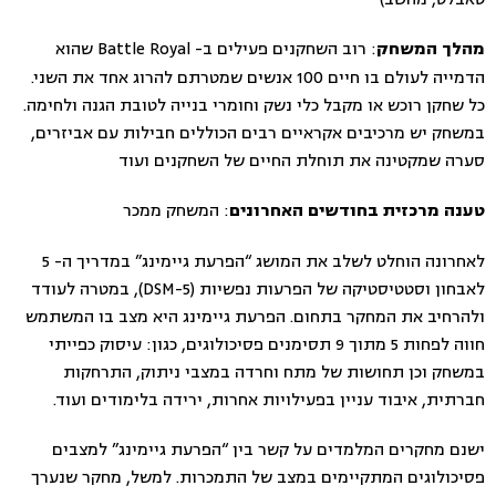
: רוב השחקנים פעילים ב- Battle Royal שהוא
מהלך המשחק
הדמייה לעולם בו חיים 100 אנשים שמטרתם להרוג אחד את השני.
כל שחקן רוכש או מקבל כלי נשק וחומרי בנייה לטובת הגנה ולחימה.
במשחק יש מרכיבים אקראיים רבים הכוללים חבילות עם אביזרים,
סערה שמקטינה את תוחלת החיים של השחקנים ועוד
: המשחק ממכר
טענה מרכזית בחודשים האחרונים
לאחרונה הוחלט לשלב את המושג “הפרעת גיימינג” במדריך ה- 5
לאבחון וסטטיסטיקה של הפרעות נפשיות (DSM-5), במטרה לעודד
ולהרחיב את המחקר בתחום. הפרעת גיימינג היא מצב בו המשתמש
חווה לפחות 5 מתוך 9 תסימנים פסיכולוגים, כגון: עיסוק כפייתי
במשחק וכן תחושות של מתח וחרדה במצבי ניתוק, התרחקות
חברתית, איבוד עניין בפעילויות אחרות, ירידה בלימודים ועוד.
ישנם מחקרים המלמדים על קשר בין “הפרעת גיימינג” למצבים
פסיכולוגים המתקיימים במצב של התמכרות. למשל, מחקר שנערך