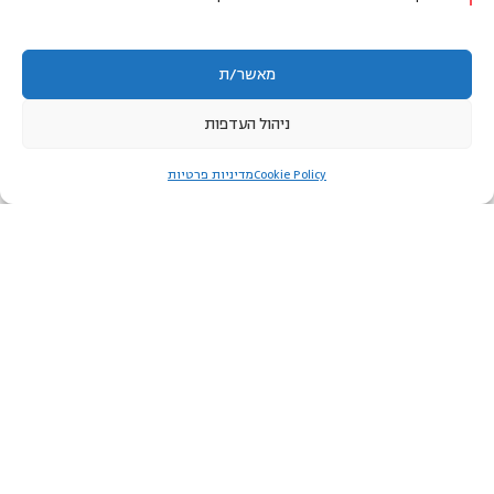
מאשר/ת
אני מאשר/ת לקבל עדכונים, תכנים ומידע על פעילויות, ושירותים
ממרכז מיכל דליות ומשותפיו לתכניות הלימוד, ב-SMS או
ניהול העדפות
בוואטסאפ. אפשר להפסיק את קבלת ההודעות בכל עת.
לאזור האישי
Cookie Policy
מדיניות פרטיות
כן
לא
יצירת קשר
טלפון:
077-804-8400