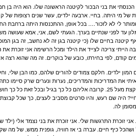
ו הכנסתי את בני הבכור לקיטנה הראשונה שלו. הוא היה בן ח
ת של מי היתה. בחיי. ארבעה ילדים, עשר שנים רצופות של קיט
שמותר לי לא לזכור…. בכל אופן, ההתכנסות היתה ברחבת הח
לון עד לפני שנתיים בערך. הגעתי לשם, אני, אמא שעושה מש
 קיטנה בחיים שלו (כי קיטנה בגן זה לא נחשב, זה בגן המוכר
בה הייתי צריכה לצייד את הילד ומכל הרשימה אני זוכרת את 
ימים קודם, לפי בחירתו, כובע של בוקרים. זה מה שהוא רצה א
ם המון ילדים. חלקם צמודים להורים שלהם, כמו הבן שלי, וח
י את המדריכות והמדריכים, נערות ונערים שרק סיימו כתה יא
הייתי כמעט בגילם – קצת מעל 25. קרובה אליהם כל כך בגיל ובכל זאת 
יי? היה שם רעש, והיו סרטים מסביב לעצים, כך שכל קבוצת 
סומן לה.
 אני זוכרת התרגשות שלי. אני זוכרת את בני נצמד אלי (ילד ש
שהכל כיף חיים. עברה בי אז חוויה, גופנית ממש, של מה שק