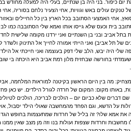
 יום כיפור. בני היה בן שנתיים, בעלי היה למעלה מחודש במי
 טנקים עולים באש וגוויות, אחי הצעיר נלחם בסוריה, אחי 
אץ, אחי האמצעי הסתובב בכל הארץ בין כל החיילים ובאזור
בב בית וכעס שלא גייסו אותו ואמא שלי הסתובבה כמו לבי
ת בתל אביב ובני בן השנתיים ואני ירדנו מקומה שלישית לחדר
 של תל אביב) ואני הייתי אמורה לחייך אל התינוק ולשדר ל
ה שלי היה יבש, הלב שלי דפק בעוצמה ואני חייכתי אל הילדון
שעמדתי בחורשה שבחזית מלון רמת אביב היא היכתה בי שוב.
צחיק: מה בין היום הראשון בקיטנה למוראות המלחמה, אבל 
ת, באותו מקום: המקום של חרדה לגורל הילדים. יש כאן פחד
שם דברים שלא כביום יום – הולכים לבריכה, הולכים לטיולים,
ות על הדשא, וגם הפחד מהמחשבה שאולי הילד יסבול, אולי 
ה את אמא שלו? זה בליל של חרדות שמתעצמות בחופש הגדול
 מחשבות וחרדות שצפות ועולות בנו וזה מן מצב שאין ממנו מ
גיד לעצמנו מבחינה הגיונית: הכל יהיה בסדר, הם מיומנים, 