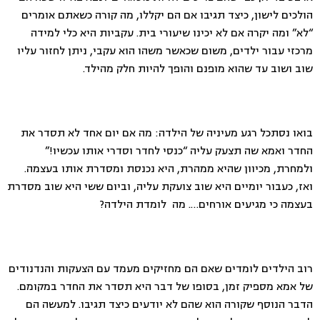
הולכים לישון, כיצד תגיבו אם הם יקללו, מה קורה כשאתם אומרים
“לא” ומה יקרה אם לא יכינו שיעורי בית. עקביות היא כלי למידה
מרכזי עבור ילדים, משום שכאשר משהו הוא עקבי, ניתן לחזור עליו
שוב ושוב עד שהוא מופנם והופך להיות חלק מהילד.
בואו נסתכל רגע מעיניה של הילדה: מה אם יום אחד לא תסדר את
החדר ואמא שה תצעק עליה “כנסי לחדר וסדרי אותו עכשיו!”
ולמחרת, מכיוון שהיא ממהרת, היא נכנסת ומסדרת אותו בעצמה.
ואז, כעבור יומיים היא שוב צועקת עליה, וביום ששי היא שוב מסדרת
בעצמה כי מגיעים אורחים…. מה לומדת הילדה?
רוב הילדים לומדים שאם הם מחזיקים מעמד עם הצעקות והנדנודים
של אמא מספיק זמן, בסופו של דבר היא תסדר את החדר במקומם.
הדבר הנוסף שקורה הוא שהם לא יודעים כיצד תגיבו. למעשה הם