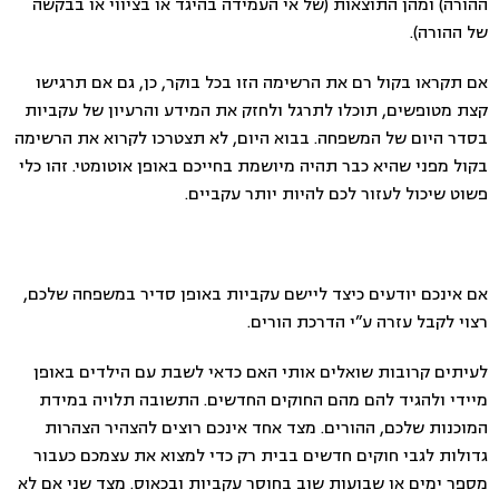
ההורה) ומהן התוצאות (של אי העמידה בהיגד או בציווי או בבקשה
של ההורה).
אם תקראו בקול רם את הרשימה הזו בכל בוקר, כן, גם אם תרגישו
קצת מטופשים, תוכלו לתרגל ולחזק את המידע והרעיון של עקביות
בסדר היום של המשפחה. בבוא היום, לא תצטרכו לקרוא את הרשימה
בקול מפני שהיא כבר תהיה מיושמת בחייכם באופן אוטומטי. זהו כלי
פשוט שיכול לעזור לכם להיות יותר עקביים.
אם אינכם יודעים כיצד ליישם עקביות באופן סדיר במשפחה שלכם,
רצוי לקבל עזרה ע”י הדרכת הורים.
לעיתים קרובות שואלים אותי האם כדאי לשבת עם הילדים באופן
מיידי ולהגיד להם מהם החוקים החדשים. התשובה תלויה במידת
המוכנות שלכם, ההורים. מצד אחד אינכם רוצים להצהיר הצהרות
גדולות לגבי חוקים חדשים בבית רק כדי למצוא את עצמכם כעבור
מספר ימים או שבועות שוב בחוסר עקביות ובכאוס. מצד שני אם לא