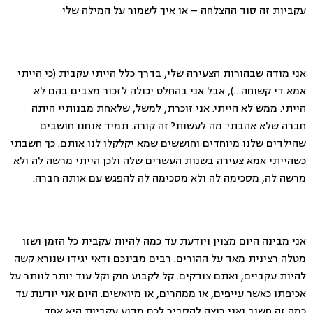
עקביות זה סוד ההצלחה – או איך לשמור על המילה שלי
אני מודה שבהורות הצעירה שלי, בדרך כלל הייתי עקבית (כי הייתי
אמא די קשוחה…), אבל אני בהחלט יכולה לזכור מצבים בהם לא
הייתי. ממש לא הייתי. אני זוכרת, למשל, שלאחת מבנותיי היתה
חברה שלא אהבתי. מה לעשות? זה קורה. תמיד אנחנו חושבים
שהילדים שלנו מיוחדים וחוששים שמא יקלקלו לנו אותם. כך חשבתי
כשהייתי אמא צעירה בשנות העשרים שלה ולכן הייתי מרשה לה ולא
מרשה לה, מסכימה לה ולא מסכימה לה להפגש עם אותה חברה.
אני מבינה היום מצוין ויודעת עד כמה להיות עקבית כל הזמן ושזו
מטלה רצינית מאד על ההורים. רבים מבינכם ודאי יגידו שנורא קשה
להיות עקביים, ואתם צודקים. קל לקבוע חוק וקל עוד יותר לוותר על
אכיפתו כאשר עייפים, או ממהרים, או מיואשים. היום אני יודעת עד
כמה זה חשוב ואני רוצה להסביר לכם מדוע עקביות היא אחד