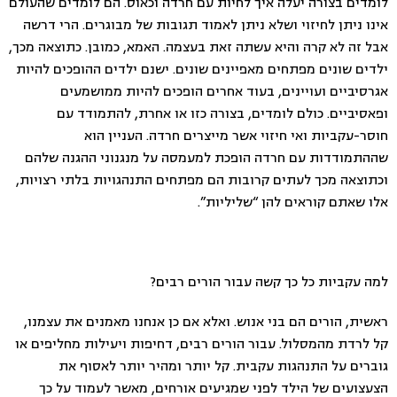
לומדים בצורה יעלה איך לחיות עם חרדה וכאוס. הם לומדים שהעולם
אינו ניתן לחיזוי ושלא ניתן לאמוד תגובות של מבוגרים. הרי דרשה
אבל זה לא קרה והיא עשתה זאת בעצמה. האמא, כמובן. כתוצאה מכך,
ילדים שונים מפתחים מאפיינים שונים. ישנם ילדים ההופכים להיות
אגרסיביים ועויינים, בעוד אחרים הופכים להיות ממושמעים
ופאסיביים. כולם לומדים, בצורה כזו או אחרת, להתמודד עם
חוסר-עקביות ואי חיזוי אשר מייצרים חרדה. העניין הוא
שההתמודדות עם חרדה הופכת למעמסה על מנגנוני ההגנה שלהם
וכתוצאה מכך לעתים קרובות הם מפתחים התנהגויות בלתי רצויות,
אלו שאתם קוראים להן “שליליות”.
למה עקביות כל כך קשה עבור הורים רבים?
ראשית, הורים הם בני אנוש. ואלא אם כן אנחנו מאמנים את עצמנו,
קל לרדת מהמסלול. עבור הורים רבים, דחיפות ויעילות מחליפים או
גוברים על התנהגות עקבית. קל יותר ומהיר יותר לאסוף את
הצעצועים של הילד לפני שמגיעים אורחים, מאשר לעמוד על כך