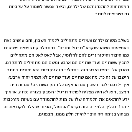
המפתחות להתנהגותם של ילדים, וכיצד אפשר לשמור על עקביות
גם כשרוצים לוותר.
בשלב מסוים ילדים צעירים מתחילים ללמוד חשבון, והם עושים זאת
באמצעות משהו שנקרא “תרגול וחזרה”. בהתחלה קונספטים פשוטים
כמו חיבור וחיסור זרים להם לחלוטין, אבל לאט לאט הם מתחילים
להבין ששתיים ועוד שתיים הם ארבע ומשם הם מתחילים להתקדם,
כמובן על בסיס הידע הזה. בתהליך הזה עקביות היא חיונית ביותר.
חישבו על זה כך: מה אם שתיים ועוד שתיים לא תמיד יהיה ארבע?
איך ילדכם ילמד חשבון אם החוקים כל הזמן משתנים? אם זה היה
המצב, הוא לא היה מצליח לפתור תרגילי חשבון בצורה נכונה, או איך
ידע להתאים את הלמידה שלו על מנת להתמודד עם בעיות מורכבות
יותר? תהליך הלמידה הזה נקרא “הפנמה”, מכיוון שהילד לוקח את זה
מבחוץ פנימה וזה הופך להיות חלק ממנו, מבפנים.