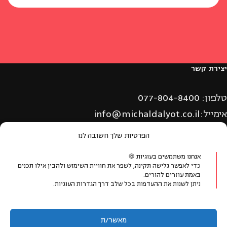
יצירת קשר
טלפון:
077-804-8400
אימייל:
info@michaldalyot.co.il
וואטסאפ:
לחץ לשיחה
הפרטיות שלך חשובה לנו
אנחנו משתמשים בעוגיות 🍪
כדי לאפשר גלישה תקינה, לשפר את חוויית השימוש ולהבין אילו תכנים
באמת עוזרים להורים.
ניתן לשנות את ההעדפות בכל שלב דרך הגדרות העוגיות.
ניווט מהיר
הדרכת הורים
מאשר/ת
הדרכות הורים מקוונות