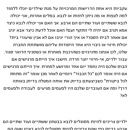
עקביות היא אחת הדרישות המרכזיות על מנת שילדים יוכלו ללמוד
למה לצפות או מה ניתן לחזות או לנבא. במלים אחרות, אני יכולה
לנבא ששתיים ועוד שתיים הם ארבע. אך האם אני יכולה לנבא כיצד
אמא תגיב אם יהיה לי התקף זעם? האם אוכל לדעת כיצד אבא יגיב
אם אאחר לבית הספר? או איך הורי יגיבו אם לא אכין שיעורי בית?
יכולת חיזוי או ניבוי היא אחד היסודות עליהם מושתתת החברה
שלנו, לכן אנחנו מתרגזים כשהרכבת מאחרת או כשסניף הדואר סגור.
עבור ילדים, אי-חיזוי יוצר חרדה. חישבו איך הייתם מרגישים אם
הבוס שלכם היה נחמד יום אחד ומרושע למחרת. איך הייתם מרגישים
אם היה אומר לכם “כל הכבוד” ויומיים לאחר מכן אומר “זה מתחת
לכל ביקורת” כשביצעתם בדיוק את אותה המטלה בדיוק באותה
דרך? ומה אם העובדים שלכם היו לפעמים מגיעים לעבודה ולפעמים
לא?
ילדים צריכים להיות מסוגלים לנבא בבטחון ששתיים ועוד שתיים הם
ארבע בדיוק כפי שהם צריכים להיות מסוגלים לנבא באיזו שעה הם