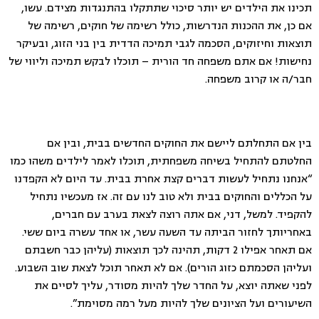
תכינו את הילדים יש יותר סיכוי שתתקלו בהתנגדות מצידם. עשו,
אם כן, את ההכנות הנדרשות, כולל רשימה של חוקים, רשימה של
תוצאות וחיזוקים, הסכמה לגבי תמיכה הדדית בין בני הזוג, ובעיקר
נחישות! אם אתם משפחה חד הורית – תוכלו לבקש תמיכה וליווי של
חבר/ה או קרוב משפחה.
בין אם התחלתם ליישם את החוקים החדשים בבית, ובין אם
החלטתם להתחיל בשיחה משפחתית, תוכלו לאמר לילדים משהו כמו
“אנחנו נתחיל לעשות דברים קצת אחרת בבית. עד היום לא הקפדנו
על הכללים והחוקים בבית ולא טוב לנו עם זה. אז מעכשיו נתחיל
להקפיד. למשל, דני, אם אתה רוצה לצאת בערב עם חברים,
באחריותך לחזור הביתה עד השעה עשר, או אחד עשרה ביום ששי.
אם תאחר אפילו 2 דקות, תהינה לכך תוצאות (עליהן כבר חשבתם
ועליהן הסכמתם כזוג הורים). אם לא תאחר תוכל לצאת שוב השבוע.
לפני שאתה יוצא, על החדר שלך להיות מסודר, עליך לסיים את
השיעורים ועל הציונים שלך להיות מעל רמה מסוימת”.