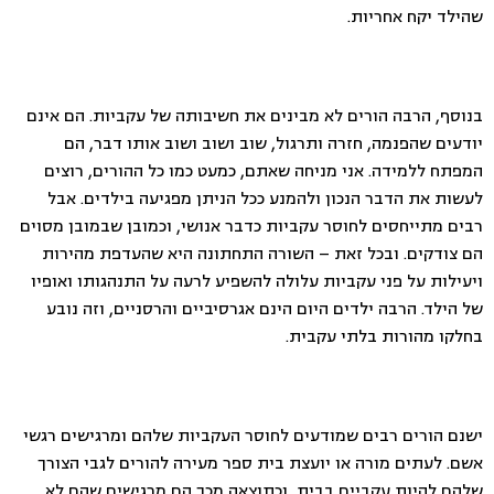
שהילד יקח אחריות.
בנוסף, הרבה הורים לא מבינים את חשיבותה של עקביות. הם אינם
יודעים שהפנמה, חזרה ותרגול, שוב ושוב ושוב אותו דבר, הם
המפתח ללמידה. אני מניחה שאתם, כמעט כמו כל ההורים, רוצים
לעשות את הדבר הנכון ולהמנע ככל הניתן מפגיעה בילדים. אבל
רבים מתייחסים לחוסר עקביות כדבר אנושי, וכמובן שבמובן מסוים
הם צודקים. ובכל זאת – השורה התחתונה היא שהעדפת מהירות
ויעילות על פני עקביות עלולה להשפיע לרעה על התנהגותו ואופיו
של הילד. הרבה ילדים היום הינם אגרסיביים והרסניים, וזה נובע
בחלקו מהורות בלתי עקבית.
ישנם הורים רבים שמודעים לחוסר העקביות שלהם ומרגישים רגשי
אשם. לעתים מורה או יועצת בית ספר מעירה להורים לגבי הצורך
שלהם להיות עקביים בבית, וכתוצאה מכך הם מרגישים שהם לא