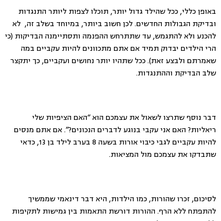
באופן כללי, ככל שהילד גדול יותר, תוכלו לצפות ליותר התנגדות
ובדיקת הגבולות החדשים. לכן חשוב ביותר, במיוחד בשלב זה, לא
להכנע ולא להתגמש, עד שתתרחש ההפנמה ותסתיימנה הבדיקות (כי
הרי הילדים יבדוק תמיד אם אתם מתכוונים להיות עקביים במה
שאמרתם ולבצע זאת). ככל שתהיו יותר נחושים ועקביים, כך יתקצר
שלב הבדיקת וההתנגדות.
דבר נוסף שתרצו לשאול את עצמכם הוא “האם הציפיות שלי
ריאליות? האם אני עקבי בנוגע לדברים הנכונים?”. אם אתם מנסים
להיות עקביים לגבי כיבוי אורות בשעה 8 בערב לילד בן 13, כדאי
שתבדקו את עצמכם מול המציאות.
לסיכום, זכרו שהורות, כמו הילדות, היא דבר דינאמי שממשיך
להתפתח ללא הרף. ההורות דורשת התאמות בין גמישות לתקיפות