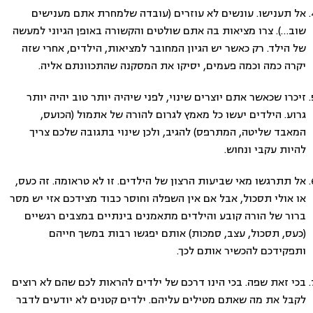
אל תענישו. עונשים לא עוזרים (עובדה שלמחרת אתם מענישים
שוב…). צרו מציאות בה אתם שולטים והקשורה באופן הגיוני למעשה
של הילד. רק כאשר יש הגיון המחובר למציאות, הילדים, אחרי שזה
יקרה כמה וכמה פעמים, יסיקו את המסקנה שהתכוונתם אליה.
זיכרו שכאשר אתם יוצרים שינוי, לפני שיהיה יותר טוב יהיה יותר
גרוע. הילדים יעשו כל מאמץ לגרום להורה של אתמול (הכועס,
המאבד שליטה, המתרפס) להגיב, ולכן שינוי בתגובה שלכם צריך
להיות עקבי ונחוש.
אל תתרגשו מאי שביעות הרצון של הילדים. זו לא טראומה. זה כעס,
או אולי תסכול, אבל אם אין השפלה וחוסר כבוד מצידכם אזי יש מסר
ברור של הורה קובע והילדים מתאמנים בינתיים במצבים רגשיים
(כעס, תסכול, עצב, סמכות) אותם יפגשו רבות במשך חייהם
ותפקידכם להכשיר אותם לכך.
בכי זאת שפה. בכי הינו דרכם של ילדים להראות לכם שהם לא רוצים
לקבל את מה שאתם מטילים עליהם. ילדים קטנים לא יודעים לדבר