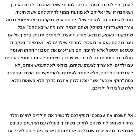
לאורך חיי למדתי כמה דברים: למדתי שאני אוהבת ילדים בטירוף
ושאהבה זו שלי אליהם לא מונעת ממני להיות להם אשת חינוך,
מובילה ומנהיגה. למדתי שילדים הם אנשים קטנים ואגואיסטיים (זה
צורך הישרדותי בסיסי) ושהם תמיד ירצו מה ש”בא להם” אבל
שתפקידי כאמא, סבתא, מורה ויועצת, לעיתים יתנגש ברצון שלהם
ויגרום להם כעס או תסכול. למדתי שילדים לא “נשרטים” בעקבות
כעס או תסכול אלא להיפך, הם מעריכים את המבוגר החזק העומד
מולם וגם בוטחים בו. למדתי שיש דרך מצוינת להיות ביחסים טובים
עם ילדים: לא צריך לצעוק עליהם, בודאי לא להעניש אותם, לא
להתרפס בפניהם, אלא לוותר לעיתים ולהתעקש גם. הכנתי עבורכם
כמה “חוקי אצבע” אשר יוכלו לכוון אתכם בדרך הלא פשוטה והלא
קלה של גידול ילדיכם.
אל תשכחו את עצמכם! תפקידכם להכשיר את הילדים לחיים וחלק
מזה הוא היכולת שלהם לחיות בשיתוף פעולה עם האנשים סביבם.
אם הילדים לא יבינו שגם לכם יש רצונות ויש צרכים – הם לא יידעו