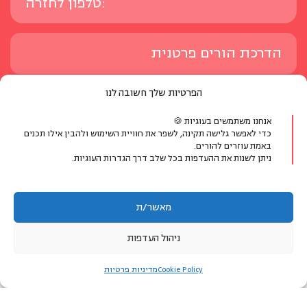
הפרטיות שלך חשובה לנו
אנחנו משתמשים בעוגיות 🍪
כדי לאפשר גלישה תקינה, לשפר את חוויית השימוש ולהבין אילו תכנים
באמת עוזרים להורים.
ניתן לשנות את ההעדפות בכל שלב דרך הגדרות העוגיות.
אני מאשר/ת לקבל עדכונים, תכנים ומידע על פעילויות, ושירותים
ממרכז מיכל דליות ומשותפיו לתכניות הלימוד, ב-SMS או
מאשר/ת
בוואטסאפ. אפשר להפסיק את קבלת ההודעות בכל עת.
ניהול העדפות
כן
לא
לאזור האישי
Cookie Policy
מדיניות פרטיות