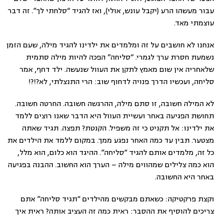
עבור מעשהו הרע (יקבל עונש, אולי), ואז להגיד “סלחתי לך”. זה דבר
עוצמתי מאד.
אנחנו לא חושבים על זה ומלמדים את ילדינו להגיד מילה, שעם הזמן
נשמעת חסרת ערך לגמרי. “סליחה” הפכה להיות מילה סתמית
שלאחריה אין שום מאמץ לתקן את העוול שנעשה. ילד דחף, אמר
סליחה, ועכשיו הדרך פנויה לדחוף שוב: הרי התנצלתי, לא?!?!
לא המילה חשובה, זו סתם מילה, ההרגשה חשובה. החרטה חשובה.
תחושת הפגיעה באחר ועשיית העוול היא הדבר שאנו רוצים ללמד
את ילדינו: אל תקניט כי זה משפיל. הקנטת? תפצה. תגיד שאתה
מצטער. תבין עד כמה האחר נפגע ממך. במקום ללמד את הילדים את
כל זה, מלמדים אותם להגיד “סליחה”. ההיגד הוא כלום, הוא מלל,
הוא כמה צלילים שמהווים מילה – הערך הוא החשוב. ההבנה בפגיעה
באחר היא החשובה.
וקצת פרקטיקה: כשאתם מבקשים מהילדים “תגיד סליחה” אתם
צריכים להוסיף את ההסבר: ראית כמה זה העציב אותה? ראית איך