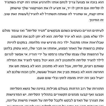
הוא בוכה או פצוע? צריך לנחם אותו ולהרגיע אותו וזה יקרה כשתגיד
לו סליחה וגם תיתן לו יד, או תציע לו את הטרקטור שלך שישחק
איתו קצת, או שתגיד לה שאתה תשתדל לא להגיד/לעשות זאת שוב.
זה החינוך.
לעיתים הורים כועסים כשהם מבקשים “תגיד סליחה” ואז עומד מולם
ילד שלא מוכן: הוא לא יגיד סליחה. הוא לא יתן לכם את התענוג
שבלראות אותו מתנצל. ילד כזה מרגיש שזו מלחמה. במקום להיות
עסוק ברגשות של האחר הפגוע, אחותו או חבר שלו, הוא עסוק בלהגן
על הרגשות שלו עצמו שלדעתו נרמסו על ידי הוריו. אי אפשר לגרום
לילד להגיד סליחה ולהתכוון לזה. הוא יכול בסוף להגיד את המילה
שאתם רוצים, סליחה, אבל הוא לא מתכוון. הוא לא באמת חש את
החרטה והוא לא באמת מבין את העוול שעשה, ולכן הכוח שלכם לא
יועיל כאן וזה יהיה מהפה לחוץ ובלי שום טעם.
התורות של רוב הדתות בעולם מכילות בחינה של נושא הסליחה
וטבעו ואף קבעו מנהגים הקשורים בתהליך הסליחה. יש המדגישות
את הצורך של האדם לבקש ולקבל סליחה על חטאיו מישות עליונה,