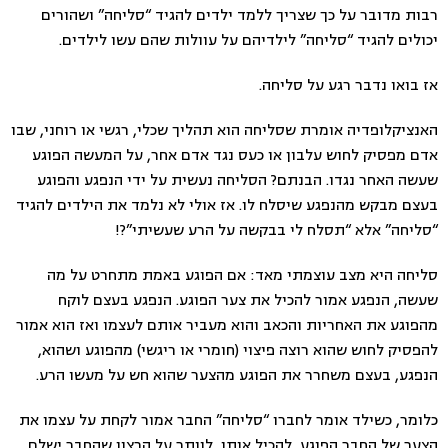
רבות מדובר על כך שצריך ללמד ילדים להגיד “סליחה” ושהורים
יכולים להגיד “סליחה” לילדיהם על עוולות שהם עשו לילדים.
אז בואו נדבר רגע על סליחה.
האנציקלופדיה אומרת שסליחה הוא תהליך שכלי, רגשי או רוחני, שבו
אדם מפסיק לחוש עלבון או כעס נגד אדם אחר, על המעשה הפוגע
שעשה האחר נגדו. הבנתם? הסליחה נעשית על ידי הנפגע והפוגע
בעצם מבקש מהנפגע שיסלח לו. אז אולי לא נלמד את הילדים להגיד
“סליחה” אלא “תסלח לי בבקשה על הרע שעשיתי”?!
סליחה היא מצב עוצמתי מאד: אם הפוגע באמת מתחרט על מה
שעשה, הנפגע אמור להכיל את צער הפוגע. הנפגע בעצם לוקח
מהפוגע את האחריות והכאב והוא מעביר אותם לעצמו ואז הוא אמור
להפסיק לחוש שהוא רוצה פיצוי (חומרי או ריגשי) מהפוגע ושהוא,
הנפגע, בעצם משחרר את הפוגע מהצער שהוא חש על מעשו הרע.
כלומר, כשילד אומר לחברו “סליחה” החבר אמור לקחת על עצמו את
הצער של החבר הפוגע, להכיל אותו, לוותר על הרצון שהחבר ישלם