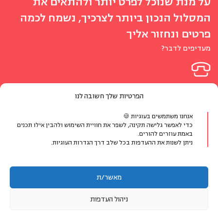
על מנת שנוכל לפרט יותר ולהתאים את
המסלול הנכון ביותר לצרכיך, נשמח לכמה
פרטים ונחזור אליך
מעדיפים לדבר?
077-8048400
הפרטיות שלך חשובה לנו
או צרו קשר בווטסאפ
אנחנו משתמשים בעוגיות 🍪
כדי לאפשר גלישה תקינה, לשפר את חוויית השימוש ולהבין אילו תכנים
באמת עוזרים להורים.
ניתן לשנות את ההעדפות בכל שלב דרך הגדרות העוגיות.
הפרטים שימסרו ישמשו ליצירת קשר ולמתן מענה לפנייתך בלבד.
מאשר/ת
ניהול העדפות