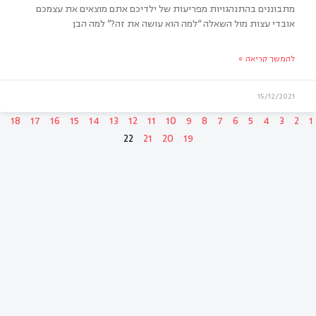
מתבוננים בהתנהגויות מפריעות של ילדיכם אתם מוצאים את עצמכם
אובדי עצות מול השאלה “למה הוא עושה את זה?” למה הבן
 תשאלו למה הילד עושה זאת, שאלו בשביל מה
להמשך קריאה »
א עושה זאת?
15/12/2021
18
17
16
15
14
13
12
11
10
9
8
7
6
5
4
3
2
1
22
21
20
19