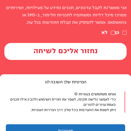
אני מאשר/ת לקבל עדכונים, תכנים ומידע על פעילויות, ושירותים
ממרכז מיכל דליות ומשותפיו לתכניות הלימוד, ב-SMS או
בוואטסאפ. אפשר להפסיק את קבלת ההודעות בכל עת.
כן
לא
הפרטיות שלך חשובה לנו
אנחנו משתמשים בעוגיות 🍪
יצירת קשר
כדי לאפשר גלישה תקינה, לשפר את חוויית השימוש ולהבין אילו תכנים
באמת עוזרים להורים.
ניתן לשנות את ההעדפות בכל שלב דרך הגדרות העוגיות.
טלפון:
077-804-8400
אימייל:
info@michaldalyot.co.il
וואטסאפ:
לחץ לשיחה
מאשר/ת