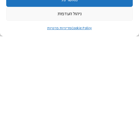
ניהול העדפות
לאזור האישי
Cookie Policy
מדיניות פרטיות
ניווט מהיר
הדרכת הורים
הדרכות הורים מקוונות
ייעוץ שינה להורי תינוקות ופעוטות
לימודי הדרכת הורים | תוכנית הכשרה בגישת מיכל דליות
הרצאות לאירגונים וחברות
הספרים של מיכל דליות
צור קשר
קצת עלינו
הוא הגוף המוביל בישראל לייעוץ משפחה ולהדרכות
מרכז מיכל דליות
הורים.