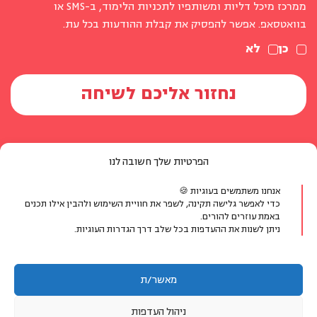
ממרכז מיכל דליות ומשותפיו לתכניות הלימוד, ב-SMS או
בוואטסאפ. אפשר להפסיק את קבלת ההודעות בכל עת.
כן
לא
הפרטיות שלך חשובה לנו
אנחנו משתמשים בעוגיות 🍪
יצירת קשר
כדי לאפשר גלישה תקינה, לשפר את חוויית השימוש ולהבין אילו תכנים
באמת עוזרים להורים.
ניתן לשנות את ההעדפות בכל שלב דרך הגדרות העוגיות.
טלפון:
077-804-8400
אימייל:
info@michaldalyot.co.il
מאשר/ת
וואטסאפ:
לחץ לשיחה
ניהול העדפות