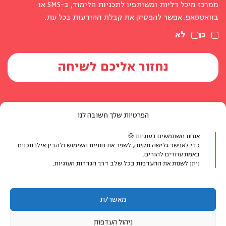
ממרכז מיכל דליות ומשותפיו לתכניות הלימוד, ב-SMS או
בוואטסאפ. אפשר להפסיק את קבלת ההודעות בכל עת.
כן
לא
הפרטיות שלך חשובה לנו
אנחנו משתמשים בעוגיות 🍪
יצירת קשר
כדי לאפשר גלישה תקינה, לשפר את חוויית השימוש ולהבין אילו תכנים
באמת עוזרים להורים.
ניתן לשנות את ההעדפות בכל שלב דרך הגדרות העוגיות.
טלפון:
077-804-8400
אימייל:
info@michaldalyot.co.il
מאשר/ת
וואטסאפ:
לחץ לשיחה
ניהול העדפות