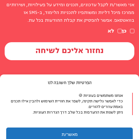
אני מאשר/ת לקבל עדכונים, תכנים ומידע על פעילויות, ושירותים
ממרכז מיכל דליות ומשותפיו לתכניות הלימוד, ב-SMS או
בוואטסאפ. אפשר להפסיק את קבלת ההודעות בכל עת.
כן
לא
הפרטיות שלך חשובה לנו
אנחנו משתמשים בעוגיות 🍪
יצירת קשר
כדי לאפשר גלישה תקינה, לשפר את חוויית השימוש ולהבין אילו תכנים
באמת עוזרים להורים.
ניתן לשנות את ההעדפות בכל שלב דרך הגדרות העוגיות.
טלפון:
077-804-8400
אימייל:
info@michaldalyot.co.il
וואטסאפ:
לחץ לשיחה
מאשר/ת