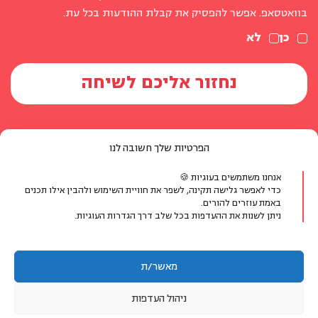
בוואטסאפ. אפשר להפסיק את קבלת ההודעות בכל עת.
כן
לא
הפרטיות שלך חשובה לנו
אנחנו משתמשים בעוגיות 🍪
יצירת קשר
כדי לאפשר גלישה תקינה, לשפר את חוויית השימוש ולהבין אילו תכנים
באמת עוזרים להורים.
ניתן לשנות את ההעדפות בכל שלב דרך הגדרות העוגיות.
טלפון:
077-804-8400
אימייל:
info@michaldalyot.co.il
מאשר/ת
וואטסאפ:
לחץ לשיחה
ניהול העדפות