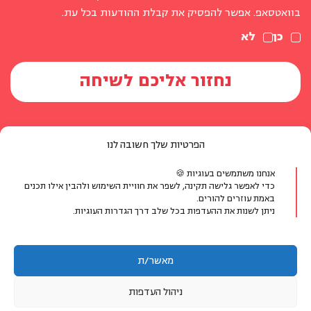
בוואטסאפ. אפשר להפסיק את קבלת ההודעות בכל עת.
כן
לא
הפרטיות שלך חשובה לנו
אנחנו משתמשים בעוגיות 🍪
יצירת קשר
כדי לאפשר גלישה תקינה, לשפר את חוויית השימוש ולהבין אילו תכנים
באמת עוזרים להורים.
ניתן לשנות את ההעדפות בכל שלב דרך הגדרות העוגיות.
טלפון:
077-804-8400
אימייל:
info@michaldalyot.co.il
מאשר/ת
וואטסאפ:
לחץ לשיחה
ניהול העדפות